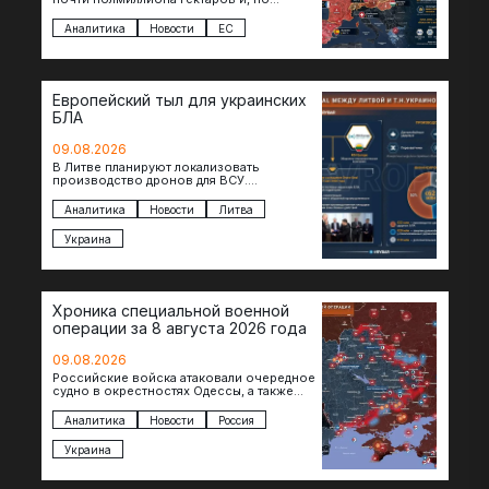
предварительной оценке, они обошлись
экономике в €15,6–19,1 млрд. К…
Аналитика
Новости
ЕС
Европейский тыл для украинских
БЛА
09.08.2026
В Литве планируют локализовать
производство дронов для ВСУ.
Соглашение в формате Drone Deal
президенты Гитанас Науседа и Владимир
Аналитика
Новости
Литва
Зеленский подписали…
Украина
Хроника специальной военной
операции за 8 августа 2026 года
09.08.2026
Российские войска атаковали очередное
судно в окрестностях Одессы, а также
поразили склады в Харьковской, Киевской
и Черниговской областях. В Сумской…
Аналитика
Новости
Россия
Украина