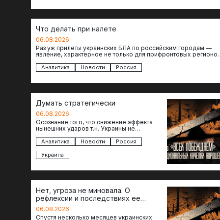
Что делать при налете
06.08.2026
Раз уж прилеты украинских БЛА по российским городам —
явление, характерное не только для прифронтовых регионов
то становится логичным вопрос…
Аналитика
Новости
Россия
Думать стратегически
06.08.2026
Осознание того, что снижение эффекта
нынешних ударов т.н. Украины не
равноценно исчерпанию ее возможностей
— повод задаться вопросом: что делать…
Аналитика
Новости
Россия
Украина
Нет, угроза не миновала. О
рефлексии и последствиях ее
отсутствия
06.08.2026
Спустя несколько месяцев украинских