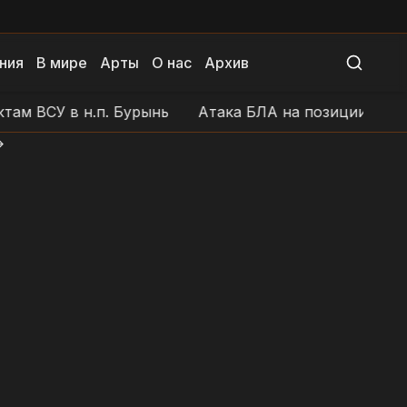
ния
В мире
Арты
О нас
Архив
 ВСУ в н.п. Бурынь
Атака БЛА на позиции ВСУ в ра
>