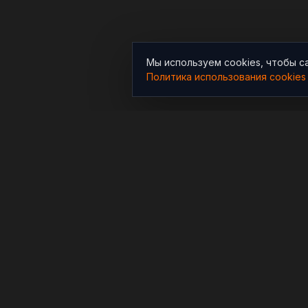
Мы используем cookies, чтобы с
Политика использования cookies
РАЗДЕЛЫ
Новости
Независимый информационно-
аналитический проект,
Аналитика
освещающий конфликты и
Расследования
геополитические события в
мире.
В мире