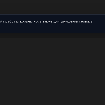
айт работал корректно, а также для улучшения сервиса.
О НАС
ПРОЕКТ
О проекте
Арты
Видео