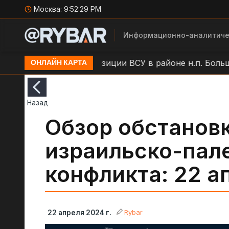
Москва:
9:52:29 PM
Информационно-аналитиче
и
Удар БЛА по позиции ВСУ в районе н.п. Большая
ОНЛАЙН КАРТА
Назад
Обзор обстановк
израильско-пал
конфликта: 22 а
Rybar
22 апреля 2024 г.