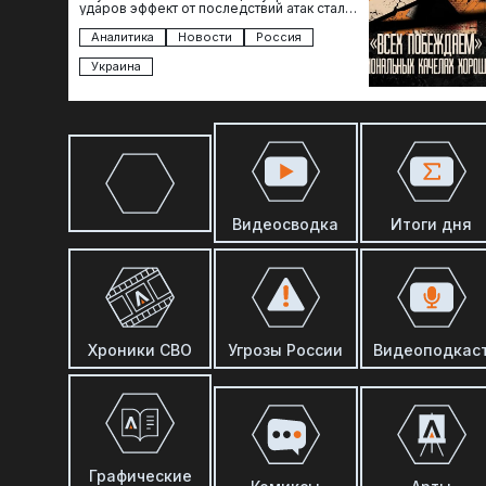
ударов эффект от последствий атак стал
менее острым: с бензином стало легче,
коллапса розничной торговли не…
Аналитика
Новости
Россия
Украина
Видеосводка
Итоги дня
Хроники СВО
Угрозы России
Видеоподкас
Графические