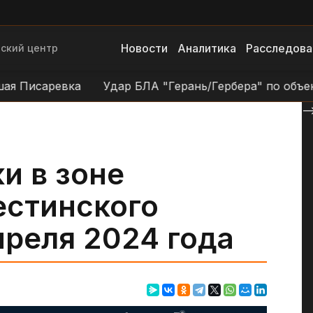
Новости
Аналитика
Расследова
ский центр
 Писаревка
Удар БЛА "Герань/Гербера" по объектам
--
и в зоне
естинского
преля 2024 года