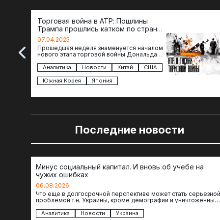
Торговая война в АТР: Пошлины
Трампа прошлись катком по странам
региона
07.04.2025
Прошедшая неделя знаменуется началом
нового этапа торговой войны Дональда
Трампа — пошлины введены в отношении
импорта из более 100 стран…
Аналитика
Новости
Китай
США
Южная Корея
Япония
Последние новости
Минус социальный капитал. И вновь об учебе на
чужих ошибках
06.08.2026
Что еще в долгосрочной перспективе может стать серьезно
проблемой т.н. Украины, кроме демографии и уничтоженных
объектов инфраструктуры, восстановление которых будет…
Аналитика
Новости
Украина