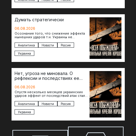
Думать стратегически
06.08.2026
Осознание того, что снижение эффекта
нынешних ударов т.н. Украины не
равноценно исчерпанию ее
возможностей — повод задаться
Аналитика
Новости
Россия
вопросом: что делать…
Украина
Нет, угроза не миновала. О
рефлексии и последствиях ее
отсутствия
06.08.2026
Спустя несколько месяцев украинских
ударов эффект от последствий атак стал
менее острым: с бензином стало легче,
коллапса розничной торговли не…
Аналитика
Новости
Россия
Украина