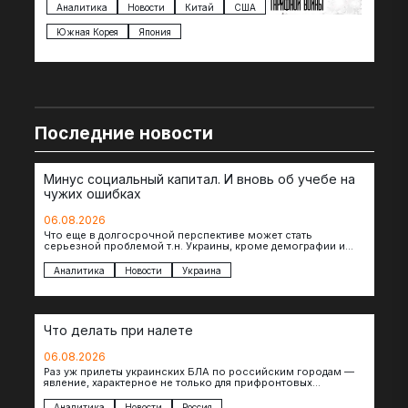
импорта из более 100 стран…
с з
Аналитика
Новости
Китай
США
Ан
под
Южная Корея
Япония
Ве
Последние новости
Минус социальный капитал. И вновь об учебе на
чужих ошибках
06.08.2026
Что еще в долгосрочной перспективе может стать
серьезной проблемой т.н. Украины, кроме демографии и
уничтоженных объектов инфраструктуры, восстановление
которых будет…
Аналитика
Новости
Украина
Что делать при налете
06.08.2026
Раз уж прилеты украинских БЛА по российским городам —
явление, характерное не только для прифронтовых
регионов, то становится логичным вопрос…
Аналитика
Новости
Россия