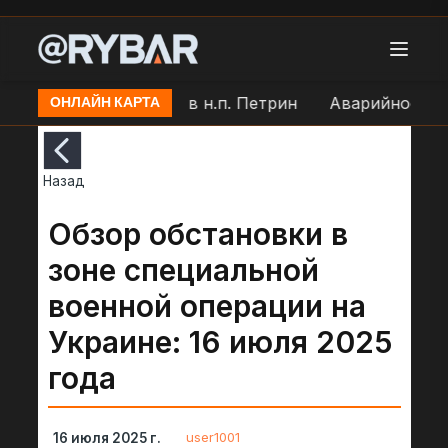
ск
Удар БЛА ВСУ в н.п. Петрин
Аварийное откл
ОНЛАЙН КАРТА
Назад
Обзор обстановки в
зоне специальной
военной операции на
Украине: 16 июля 2025
года
user1001
16 июля 2025 г.