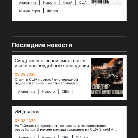
импорта из более 100 стран…
с з
Аналитика
Новости
Китай
США
Ан
под
Южная Корея
Япония
Ве
Последние новости
Синдром внезапной смертности
или очень неудобные совпадения
08.08.2026
Стоит в США произойти очередной
подозрительной смертичеловека с
доступом к чувствительной информации,
как официальные версии снова
Аналитика
Новости
США
оказываются удивительно похожими:
стресс,…
ИИ для роя
08.08.2026
На Тайване продолжают тестировать американские
разработки В начале месяца компания из США Shield AI
провела первую демонстрацию, в ходе которой…
Аналитика
Новости
США
Тайвань