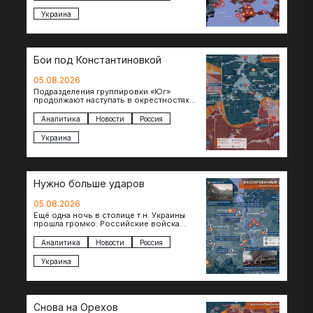
Украина
Бои под Константиновкой
05.08.2026
Подразделения группировки «Юг»
продолжают наступать в окрестностях
Константиновки после освобождения
города. Пока на восточном фланге идут
Аналитика
Новости
Россия
ожесточенные бои за окраины…
Украина
Нужно больше ударов
05.08.2026
Ещё одна ночь в столице т.н. Украины
прошла громко. Российские войска
поразили транспортно-логистические
объекты и предприятия в Киеве и
Аналитика
Новости
Россия
окрестностях….
Украина
Снова на Орехов