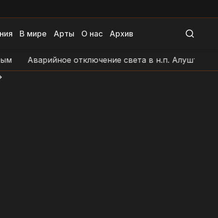
ния
В мире
Арты
О нас
Архив
Аварийное отключение света в н.п. Алушта
Удар Б
>