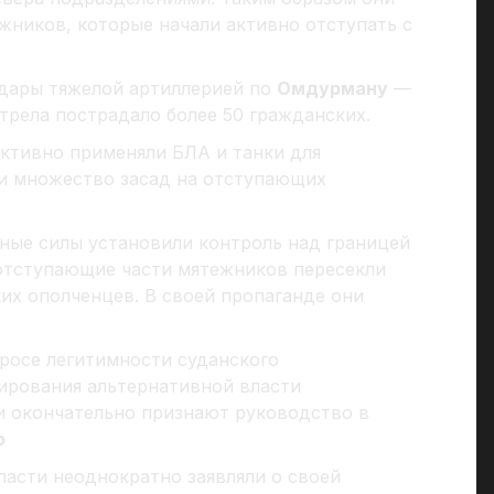
жников, которые начали активно отступать с
удары тяжелой артиллерией по
Омдурману
—
стрела пострадало более 50 гражданских.
активно применяли БЛА и танки для
ли множество засад на отступающих
ные силы установили контроль над границей
отступающие части мятежников пересекли
их ополченцев. В своей пропаганде они
росе легитимности суданского
ирования альтернативной власти
 окончательно признают руководство в
ю
власти неоднократно заявляли о своей