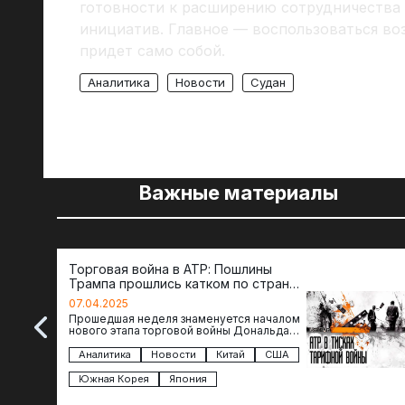
готовности к расширению сотрудничества
инициатив. Главное — воспользоваться воз
придет само собой.
Аналитика
Новости
Судан
Важные материалы
Торговая война в АТР: Пошлины
Трампа прошлись катком по странам
региона
07.04.2025
Прошедшая неделя знаменуется началом
нового этапа торговой войны Дональда
Трампа — пошлины введены в отношении
импорта из более 100 стран…
Аналитика
Новости
Китай
США
Южная Корея
Япония