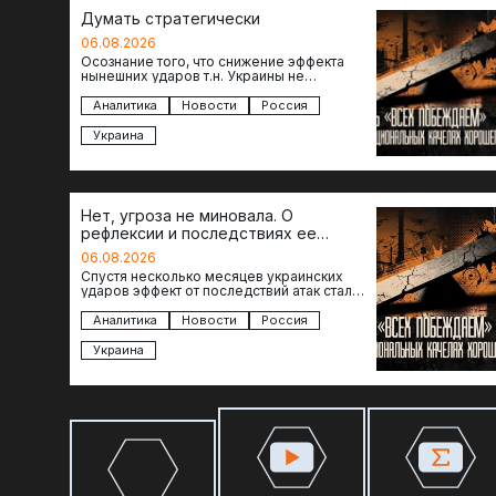
Думать стратегически
06.08.2026
Осознание того, что снижение эффекта
нынешних ударов т.н. Украины не
равноценно исчерпанию ее возможностей
— повод задаться вопросом: что делать…
Аналитика
Новости
Россия
Украина
Нет, угроза не миновала. О
рефлексии и последствиях ее
отсутствия
06.08.2026
Спустя несколько месяцев украинских
ударов эффект от последствий атак стал
менее острым: с бензином стало легче,
коллапса розничной торговли не…
Аналитика
Новости
Россия
Украина