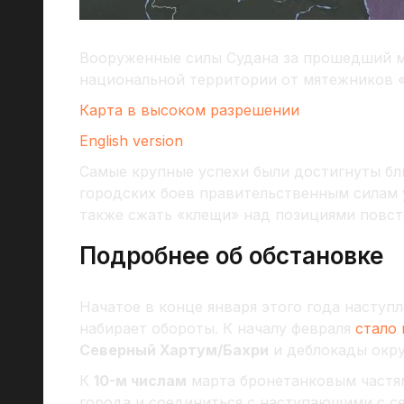
Вооруженные силы Судана за прошедший 
национальной территории от мятежников «
Карта в высоком разрешении
English version
Самые крупные успехи были достигнуты бл
городских боев правительственным силам 
также сжать «клещи» над позициями повст
Подробнее об обстановке
Начатое в конце января этого года наступ
набирает обороты. К началу февраля
стало 
Северный Хартум/Бахри
и деблокады окру
К
10-м числам
марта бронетанковым частям
города и соединиться с наступающими с с