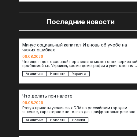
Последние новости
Минус социальный капитал. И вновь об учебе на
чужих ошибках
06.08.2026
Что еще в долгосрочной перспективе может стать серьезно
проблемой т.н. Украины, кроме демографии и уничтоженных
объектов инфраструктуры, восстановление которых будет…
Аналитика
Новости
Украина
Что делать при налете
06.08.2026
Раз уж прилеты украинских БЛА по российским городам —
явление, характерное не только для прифронтовых регионов
то становится логичным вопрос…
Аналитика
Новости
Россия