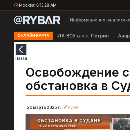
Москва:
8:13:29 AM
Информационно-аналитиче
аторск
Удар БЛА ВСУ в н.п. Петрин
Аварийное 
ОНЛАЙН КАРТА
Назад
Освобождение с
обстановка в Су
Rybar
20 марта 2025 г.