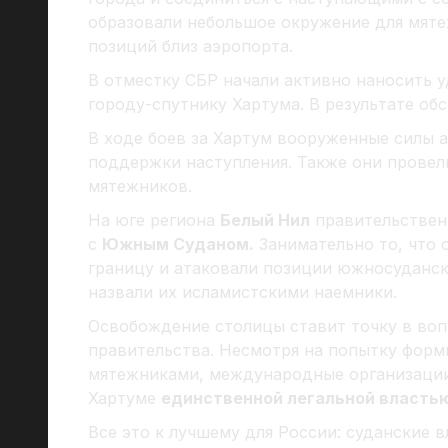
образовали небольшое окружение для мяте
позиций близ аэропорта.
В отместку СБР начали активно наносить 
городу-спутнику Хартума. В результате об
В ходе боев за Хартум вооруженные силы 
поддержки наступления. Также они прове
мятежников.
На юге региона
Белый Нил
правительствен
с
Южным Суданом.
Занимательно то, что 
границу и атаковали позиции южносуданск
назвали их исламистскими наемники.
Освобождение столицы ставит точку в воп
правительства. Несмотря на попытку форм
мятежниками, международные организации
Хартуме
единственной легальной власть
Все это к лучшему для России: суданские 