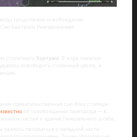
месяц продолжили освобождение
Сил Быстрого Реагирования».
из столичного
Хартума
. В ходе тяжелых
удалось освободить столичный центр, а
анцев.
ление правительственных сил близ столицы
известно
об освобождении пригорода —
г.
женных частей у здания Генерального штаба.
 удалось прорваться с западной части
евера подразделениями. Таким образом они