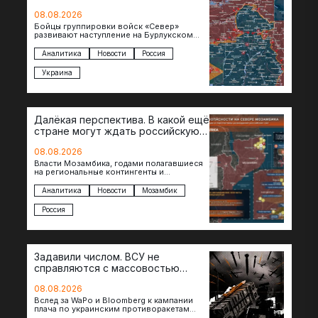
08.08.2026
Бойцы группировки войск «Север»
развивают наступление на Бурлукском
направлении. Российские подразделения
теснят противника сразу на нескольких
Аналитика
Новости
Россия
участках, создавая угрозу охвата…
Украина
Далёкая перспектива. В какой ещё
стране могут ждать российскую
военную помощь?
08.08.2026
Власти Мозамбика, годами полагавшиеся
на региональные контингенты и
европейские военные миссии, всё чаще
обращаются к российской стороне за
Аналитика
Новости
Мозамбик
консультациями в…
Россия
Задавили числом. ВСУ не
справляются с массовостью
ударов?
08.08.2026
Вслед за WaPo и Bloomberg к кампании
плача по украинским противоракетам
присоединилась газета New York Times.