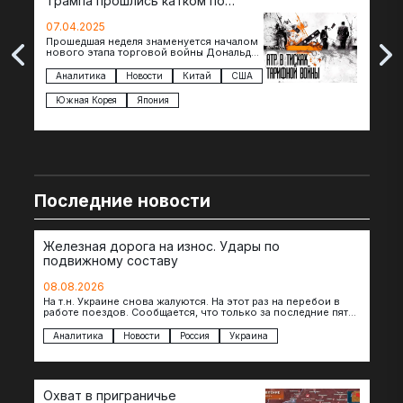
Трампа прошлись катком по
гот
странам региона
07.04.2025
07.
Прошедшая неделя знаменуется началом
Вос
нового этапа торговой войны Дональда
The 
Трампа — пошлины введены в отношении
нов
импорта из более 100 стран…
с з
Аналитика
Новости
Китай
США
Ан
под
Южная Корея
Япония
Ве
Последние новости
Железная дорога на износ. Удары по
подвижному составу
08.08.2026
На т.н. Украине снова жалуются. На этот раз на перебои в
работе поездов. Сообщается, что только за последние пять
дней…
Аналитика
Новости
Россия
Украина
Охват в приграничье