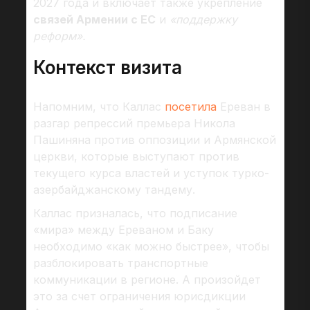
2027 года и включает также укрепление
связей Армении с ЕС
и
«поддержку
реформ».
Контекст визита
Напомним, что Каллас
посетила
Ереван в
разгар репрессий премьера Никола
Пашиняна против оппозиции и Армянской
церкви, которые выступают против
текущего курса властей и уступок турко-
азербайджанскому тандему.
Каллас призналась, что подписание
«мира» между Ереваном и Баку
необходимо «как можно быстрее», чтобы
разблокировать транспортные
коммуникации в регионе. А произойдет
это за счет ограничения юрисдикции