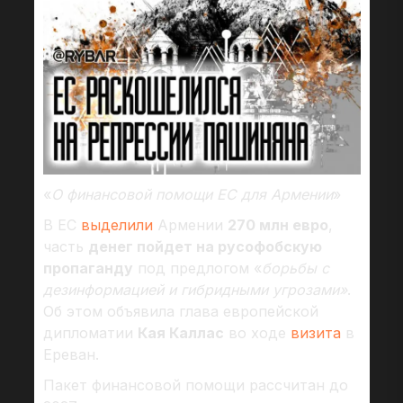
«
О финансовой помощи ЕС для Армении
»
В ЕС
выделили
Армении
270 млн евро
,
часть
денег пойдет на русофобскую
пропаганду
под предлогом «
борьбы с
дезинформацией и гибридными угрозами»
.
Об этом объявила глава европейской
дипломатии
Кая Каллас
во ходе
визита
в
Ереван.
Пакет финансовой помощи рассчитан до