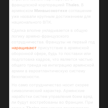
французской корпорацией
Thales
. В
армянском
Минвысокотехе
соглашение
уже назвали крупным достижением для
национального ВПК.
Сделка вполне укладывается в общую
логику армяно-французского
сотрудничества. Французы не первый год
наращивают
присутствие в армянской
оборонной сфере, будь то поставки или
подготовка кадров, что является частью
общего тренда на интеграцию армянской
армии в евроатлантическую систему
безопасности.
Но само сотрудничество носит скорее
символический характер. Армянские
наработки систем управления боем вряд
ли будут востребованы во Франции. При
этом в
Thales
планируют локализовать