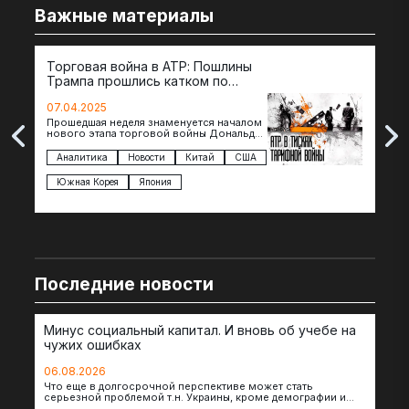
Важные материалы
Торговая война в АТР: Пошлины
72 
Трампа прошлись катком по
гот
странам региона
07.04.2025
07.
Прошедшая неделя знаменуется началом
Вос
нового этапа торговой войны Дональда
The 
Трампа — пошлины введены в отношении
нов
импорта из более 100 стран…
с з
Аналитика
Новости
Китай
США
Ан
под
Южная Корея
Япония
Ве
Последние новости
Минус социальный капитал. И вновь об учебе на
чужих ошибках
06.08.2026
Что еще в долгосрочной перспективе может стать
серьезной проблемой т.н. Украины, кроме демографии и
уничтоженных объектов инфраструктуры, восстановление