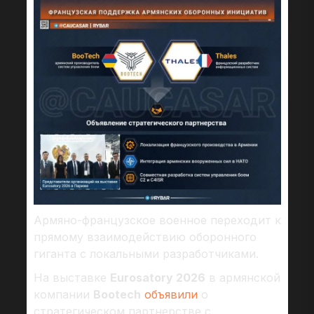
Армяно-французское военное переходит к
прямому взаимодействию оборонного
гиганта с локальными разработчиками.
На выставке
Eurosatory 2026
в армянской
компании
Bootech
объявили
о
стратегическом партнерстве с