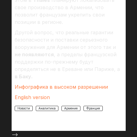
свое производство в Армении, что
позволит французам укрепить свои
позиции в регионе.
Другой вопрос, что реальные гарантии
безопасности и поставки серьезного
вооружения для Армении от этого так и
не появляются
, а пределы французской
поддержки по-прежнему будут
определяться не в Ереване или Париже, а
в Баку.
Инфографика в высоком разрешении
English version
Новости
Аналитика
Армения
Франция
-->