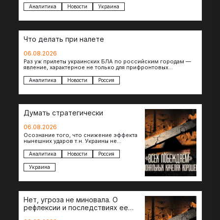
которых будет…
Аналитика
Новости
Украина
Что делать при налете
06.08.2026
Раз уж прилеты украинских БЛА по российским городам —
явление, характерное не только для прифронтовых
регионов, то становится логичным вопрос…
Аналитика
Новости
Россия
Думать стратегически
06.08.2026
Осознание того, что снижение эффекта
нынешних ударов т.н. Украины не
равноценно исчерпанию ее
возможностей — повод задаться
Аналитика
Новости
Россия
вопросом: что делать…
Украина
Нет, угроза не миновала. О
рефлексии и последствиях ее
отсутствия