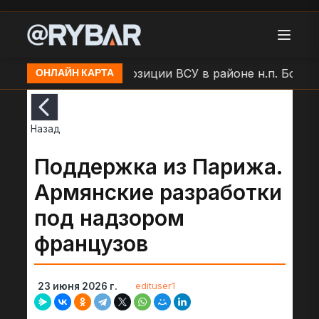
и
Удар БЛА по позиции ВСУ в районе н.п. Большая
ОНЛАЙН КАРТА
Назад
Поддержка из Парижа.
Армянские разработки
под надзором
французов
edituser1
23 июня 2026 г.