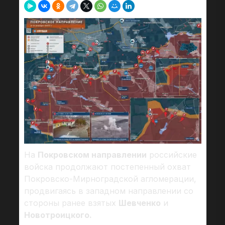
На
Покровском направлении
российские
войска продолжают постепенный охват
Покровско-Мирноградской агломерации,
продвигаясь в западном направлении со
стороны ранее взятых
Шевченко
и
Новотроицкого.