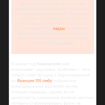
«выбивать» технику противника с
применением FPV-дронов, в том числе
на оптоволоконном кабеле. Последние
позволяют эффективно уничтожать
вражеские средства РЭБ: в частности,
в Сети появились
кадры
поражения
двух станций постановки помех на
автомобильной базе посреди жилой
застройки
Покровска.
В целом под
Покровском
враг
испытывает ощутимые проблемы — чего
только стоит история с подготовленной
во
Франции 155 омбр
: украинское
командирование возлагало на нее
большие надежды, однако из-за
дезертирств соединение понесло крупные
потери и стабилизировать фронт не