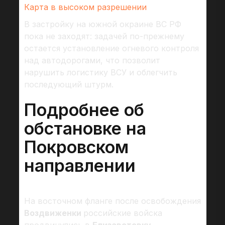
Карта в высоком разрешении
В застройку на южной окраине ВС РФ
пока не заходят: задачей по-прежнему
остается установление огневого контроля
над автодорогами, что позволит
нарушить логистику ВСУ и облегчить
последующий штурм.
Подробнее об
обстановке на
Покровском
направлении
На восточном фланге после освобождения
Воздвиженки
российские войска