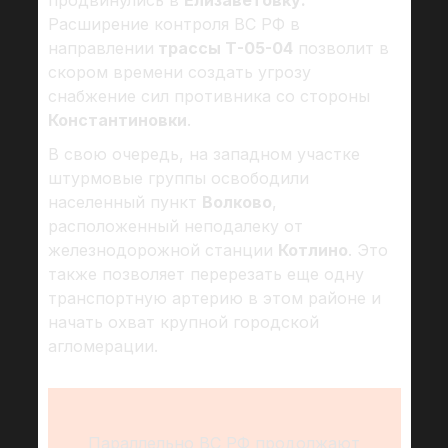
продвинулись в
Елизаветовку.
Расширение контроля ВС РФ в
направлении
трассы Т-05-04
позволит в
скором времени создать угрозу
снабжение сил противника со стороны
Константиновки
.
В свою очередь, на западном участке
штурмовые группы освободили
населенный пункт
Волково
,
расположенный неподалеку от
железнодорожной станции
Котлино
. Это
также позволяет перерезать еще одну
транспортную артерию в этом районе и
начать охват крупной городской
агломерации.
Параллельно ВС РФ продолжают