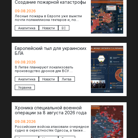
Создание пожарной катастрофы
09.08.2026
Лесные пожары в Европе уже выжгли
почти полмиллиона гектаров и, по
предварительной оценке, они обошлись
экономике в €15,6–19,1 млрд. К…
Аналитика
Новости
ЕС
Европейский тыл для украинских
БЛА
09.08.2026
В Литве планируют локализовать
производство дронов для ВСУ.
Соглашение в формате Drone Deal
президенты Гитанас Науседа и Владимир
Аналитика
Новости
Литва
Зеленский подписали…
Украина
Хроника специальной военной
операции за 8 августа 2026 года
09.08.2026
Российские войска атаковали очередное
судно в окрестностях Одессы, а также
поразили склады в Харьковской, Киевской
и Черниговской областях. В Сумской…