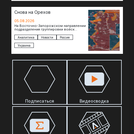
Снова на Орехов
05.08.2026
На Восточно-Запорожском направлении
подразделения группировки войск
«Восток» продвигаются по всей ширине
фронта. Взятая после продолжительного
Аналитика
Новости
Россия
наступления пауза позволила
восстановить боеспособность…
Украина
Подписаться
Видеосводка