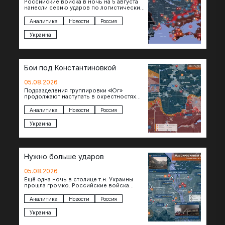
Российские войска в ночь на 5 августа
нанесли серию ударов по логистическим
объектам противника в Киевской и
Днепропетровской областях. Под…
Аналитика
Новости
Россия
Украина
Бои под Константиновкой
05.08.2026
Подразделения группировки «Юг»
продолжают наступать в окрестностях
Константиновки после освобождения
города. Пока на восточном фланге идут
Аналитика
Новости
Россия
ожесточенные бои за окраины…
Украина
Нужно больше ударов
05.08.2026
Ещё одна ночь в столице т.н. Украины
прошла громко. Российские войска
поразили транспортно-логистические
объекты и предприятия в Киеве и
Аналитика
Новости
Россия
окрестностях….
Украина