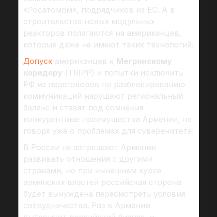
«Росатомом», подрядчиков из ЕС. А в
строительстве новых модульных
реакторов полагаются на американцев,
которые даже не имеют таких технологий.
Допуск
американцев к
Мегринскому
коридору
(TRIPP) и попытки исключить
РФ из переговоров по разблокированию
коммуникаций нарушают региональный
баланс и ставят под сомнения
конкурентные преимущества Армении, не
говоря уже о проблемах для суверенитета.
В России не запрещают Армении
развивать отношения с другими
странами, но при нынешнем курсе
армянских властей российская сторона
будет вынуждена пересмотреть условия
сотрудничества. Раз в Армении