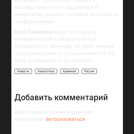
вытесняют российский бизнес, о
последствиях стоит задуматься и
армянскому бизнесу, который пользуются
преференциями.
Курс Пашиняна
ведет к подрыву
экономической и энергетической
безопасности Армении, но даже прямые
предупреждения со стороны властей РФ,
вряд ли замедлят этот процесс.
Новости
Аналитика
Армения
Россия
Добавить комментарий
Для отправки комментария вам
необходимо
авторизоваться
.