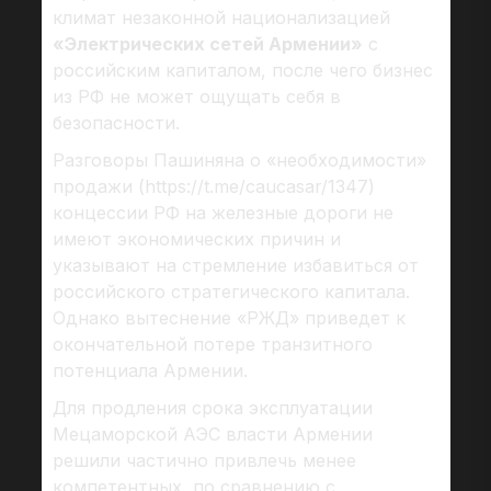
климат незаконной национализацией
«Электрических сетей Армении»
с
российским капиталом, после чего бизнес
из РФ не может ощущать себя в
безопасности.
Разговоры Пашиняна о «необходимости»
продажи (https://t.me/caucasar/1347)
концессии РФ на железные дороги не
имеют экономических причин и
указывают на стремление избавиться от
российского стратегического капитала.
Однако вытеснение «РЖД» приведет к
окончательной потере транзитного
потенциала Армении.
Для продления срока эксплуатации
Мецаморской АЭС власти Армении
решили частично привлечь менее
компетентных, по сравнению с