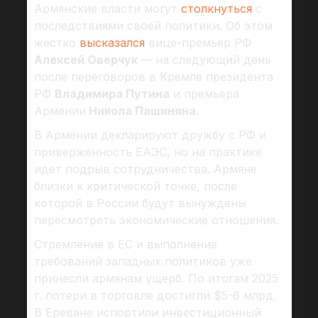
Армянские власти могут
столкнуться
с
последствиями своей политики. Об этом
жестко
высказался
вице-премьер РФ
Алексей Оверчук
— на следующий день
после переговоров в Кремле президента
РФ
Владимира Путина
и премьера
Армении
Никола Пашиняна.
В Армении декларируют дружбу с РФ и
приверженность ЕАЭС, но на практике
идет подрыв сотрудничества. Армяне
близки к критической точке, после
которой в России будут вынуждены
пересмотреть экономические отношения.
Стремление в ЕС и выполнение
требований западных политиков уже
принесли армянам ущерб. По итогам 2025
г. потери в торговле достигли $5-6 млрд.
В Ереване испортили инвестиционный