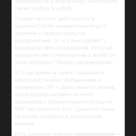
безопасности в любом виде, необходимо
также сообщать в ФСБ.
Почему не стоит действовать в
одиночку? Если неизвестные люди с
оружием и правда окажутся
диверсантами, то что они сделают с
выдавшим себя гражданским, который
выявил их местонахождение и может об
этом сообщить? Вопрос риторический.
В то же время не нужно заваливать
новостные каналы сообщениями о
«вражеских ДРГ». Было немало случаев,
когда «диверсантами» по итогу
оказывались тренирующиеся бойцы из
МОГ или расчетов БЛА. Суматоха точно
не нужна, особенно в сегодняшних
реалиях.
Есть полезное правило:
предупрежден —