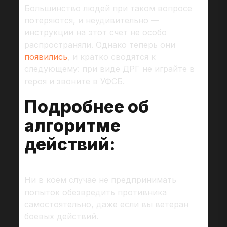
Большинство людей при таком вопросе
потеряются, и неудивительно —
инструкции на этот счет не особо
распространяли. Однако теперь они
появились
, и кратко сводятся к
следующему: при виде ДРГ не играйте в
героя и звоните в УФСБ.
Подробнее об
алгоритме
действий:
Ни в коем случае не предпринимать
попыток обезвредить противника
самостоятельно, даже если вы ветеран
боевых действий.