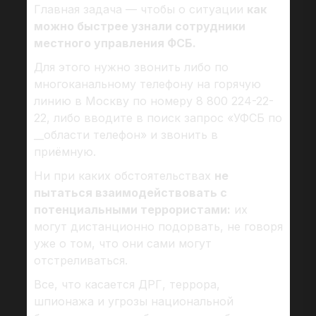
Главная задача — чтобы о ситуации
как
можно быстрее узнали сотрудники
местного управления ФСБ.
Для этого нужно звонить либо по
многоканальному телефону на горячую
линию в Москву по номеру 8 800 224-22-
22, либо вводите в поиск запрос «УФСБ по
__области телефон» и звонить в
приёмную.
Ни при каких обстоятельствах
не
пытаться взаимодействовать с
потенциальными террористами:
их
могут дистанционно подорвать, не говоря
уже о том, что они сами могут
отстреливаться.
Все, что касается ДРГ, террора,
шпионажа и угрозы национальной