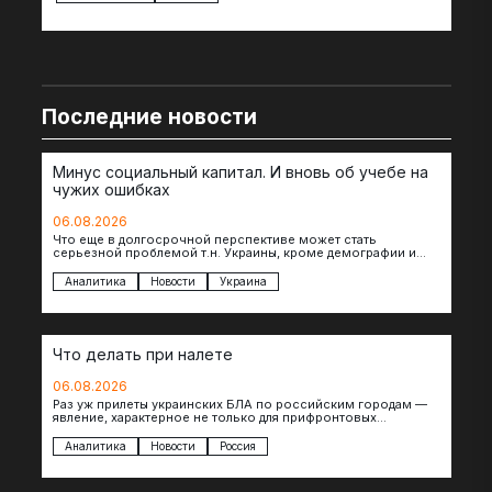
Последние новости
Минус социальный капитал. И вновь об учебе на
чужих ошибках
06.08.2026
Что еще в долгосрочной перспективе может стать
серьезной проблемой т.н. Украины, кроме демографии и
уничтоженных объектов инфраструктуры, восстановление
которых будет…
Аналитика
Новости
Украина
Что делать при налете
06.08.2026
Раз уж прилеты украинских БЛА по российским городам —
явление, характерное не только для прифронтовых
регионов, то становится логичным вопрос…
Аналитика
Новости
Россия