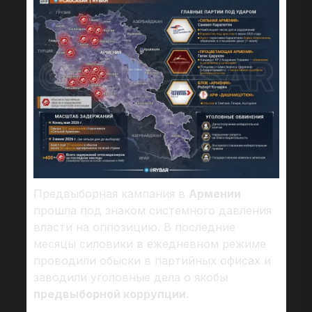
Предвыборная кампания в
Армении
прошла под знаком системного давления
власти на оппозицию. В последние
месяцы силовики в ежедневном режиме
проводили обыски в партийных офисах и
заводили уголовные дела о якобы
предвыборной коррупции.