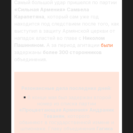
Самый большой удар пришелся по партии
«Сильная Армения» Самвела
Карапетяна
, который сам уже год
находится под следствием после того, как
выступил в защиту Армянской церкви от
нападок властей во главе с
Николом
Пашиняном.
А за период агитации
были
задержаны
более 300 сторонников
объединения.
Резонансные дела последних дней:
В конце мая был задержан второй
номер из списка партии
«Процветающая Армения» Андраник
Теванян
, которого
обвиняют в государственной измене и
шпионаже. Главу объединения
Гагика