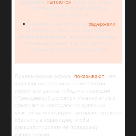
Царукяна
пытаются
через суд лишить
собственности на предприятие
«Араратцемент».
В начале июня силовики
задержали
ключевого соратника Карапетяна
Алика Алексаняна
, которому вменяют
отмывание денег в особо крупном
размере и подкуп избирателей.
Предвыборные опросы
показывают
, что
крупнейшие оппозиционные партии
имеют все шансы победить правящий
«Гражданский договор». Именно этим и
объясняется колоссальное давление
властей на оппозицию, которую пытаются
обвинить в коррупции, чтобы
дискредитировать её поддержку
избирателями.