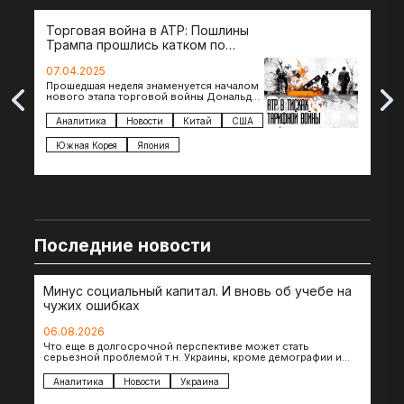
Торговая война в АТР: Пошлины
72 
Трампа прошлись катком по
гот
странам региона
07.04.2025
07.
Прошедшая неделя знаменуется началом
Вос
нового этапа торговой войны Дональда
The 
Трампа — пошлины введены в отношении
нов
импорта из более 100 стран…
с з
Аналитика
Новости
Китай
США
Ан
под
Южная Корея
Япония
Ве
Последние новости
Минус социальный капитал. И вновь об учебе на
чужих ошибках
06.08.2026
Что еще в долгосрочной перспективе может стать
серьезной проблемой т.н. Украины, кроме демографии и
уничтоженных объектов инфраструктуры, восстановление
которых будет…
Аналитика
Новости
Украина