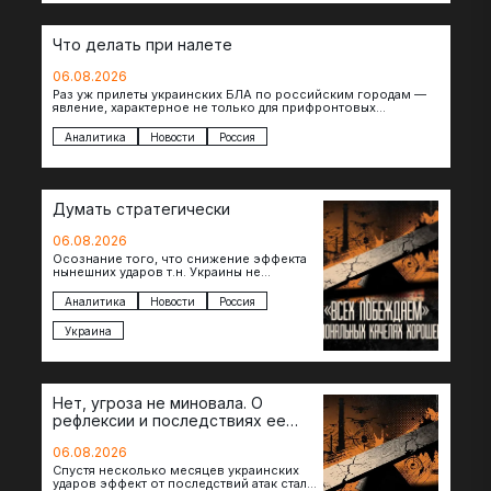
Что делать при налете
06.08.2026
Раз уж прилеты украинских БЛА по российским городам —
явление, характерное не только для прифронтовых
регионов, то становится логичным вопрос…
Аналитика
Новости
Россия
Думать стратегически
06.08.2026
Осознание того, что снижение эффекта
нынешних ударов т.н. Украины не
равноценно исчерпанию ее
возможностей — повод задаться
Аналитика
Новости
Россия
вопросом: что делать…
Украина
Нет, угроза не миновала. О
рефлексии и последствиях ее
отсутствия
06.08.2026
Спустя несколько месяцев украинских
ударов эффект от последствий атак стал