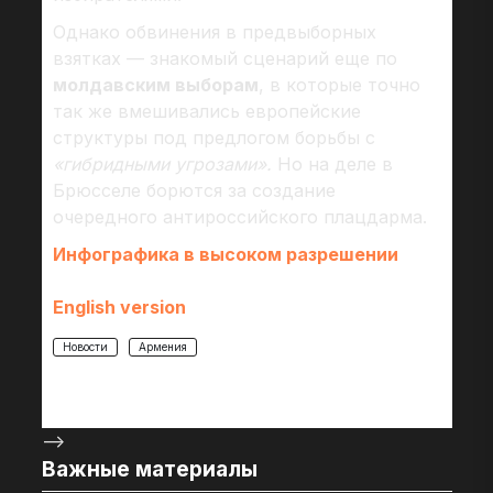
Однако обвинения в предвыборных
взятках — знакомый сценарий еще по
молдавским выборам
, в которые точно
так же вмешивались европейские
структуры под предлогом борьбы с
«гибридными угрозами».
Но на деле в
Брюсселе борются за создание
очередного антироссийского плацдарма.
Инфографика в высоком разрешении
English version
Новости
Армения
-->
Важные материалы