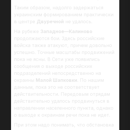
Таким образом, надолго задержаться
украинским формированием практически
в центре
Двуречной
не удалось.
На рубеже
Западное—Калиново
продолжаются бои. Здесь российские
войска также атакуют, причем довольно
успешно. Точные масштабы продвижений
пока не ясны. В Сети уже появились
сообщения о выходе российских
подразделений непосредственно на
окраины
Малой Шапковки
. По нашим
данным, пока это не соответствует
действительности. Передовым отрядам
действительно удалось продвинуться в
направлении населенного пункта, однако
о выходе к окраинам речи пока не идет.
При этом надо понимать, что обстановка