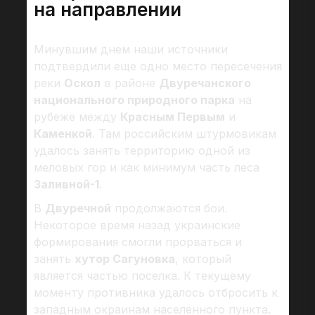
на направлении
Минувшим днем наши источники
подтвердили еще одно место пересечения
реки
Оскол
в районе
Двуречанского
национального природного парка
на
рубеже между
Красным Первым
и
Каменкой
. Там российским штурмовикам
удалось занять территорию одной из
меловых гор и как минимум часть леса
Заливной-1
.
В
Двуречной
продолжаются бои.
Некоторое время назад украинские
формирования смогли прорваться и
занять
хутор Сагуновка
, который
является частью поселка. К текущему
моменту противника удалось отбросить к
западным окраинам населенного пункта.