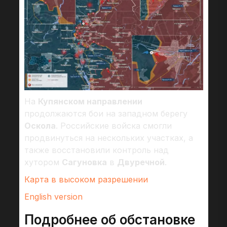
На
Купянском направлении
продолжаются бои на западном берегу
Оскола
. Российские войска смогли
продвинуться на нескольких участках, а
также восстановили контроль над
хутором
Сагуновка
в
Двуречной
.
Карта в высоком разрешении
English version
Подробнее об обстановке