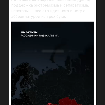
поддержка экстремизма и сепаратизма,
нелегалы — все это идет нога в ногу с
аббревиатурой из трех букв.