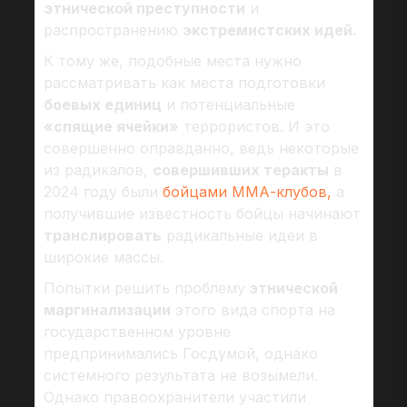
этнической преступности
и
распространению
экстремистских идей.
К тому же, подобные места нужно
рассматривать как места подготовки
боевых единиц
и потенциальные
«спящие ячейки»
террористов. И это
совершенно оправданно, ведь некоторые
из радикалов,
совершивших теракты
в
2024 году были
бойцами ММА-клубов,
а
получившие известность бойцы начинают
транслировать
радикальные идеи в
широкие массы.
Попытки решить проблему
этнической
маргинализации
этого вида спорта на
государственном уровне
предпринимались Госдумой, однако
системного результата не возымели.
Однако правоохранители участили