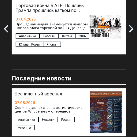
Торговая война в АТР: Пошлины
72 
Трампа прошлись катком по
гот
странам региона
07.04.2025
07.
Прошедшая неделя знаменуется началом
Вос
нового этапа торговой войны Дональда
The 
Трампа — пошлины введены в отношении
нов
импорта из более 100 стран…
с з
Аналитика
Новости
Китай
США
Ан
под
Южная Корея
Япония
Ве
Последние новости
Беспилотный арсенал
07.08.2026
Серия недавних атак на логистические
центры Wildberries – очередное
свидетельство нарастающей угрозы для
российского тыла. И суть здесь даже не…
Аналитика
Новости
Россия
Украина