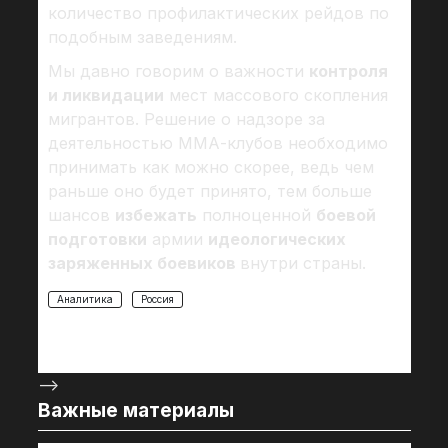
количество профилактических рейдов по
подобным заведениям.
Мы давно говорим о важности
контроля
и ликвидации
мест массового скопления
мигрантов. Решение о надзоре за
деятельностью ММА-клубов необходимо
принимать как можно скорее, ведь чем
раньше оно будет принято, тем больше
шансов
избежать
полноценной
боевой
подготовки
армии
идеологических
заряженных боевиков
внутри страны.
Аналитика
Россия
-->
Важные материалы