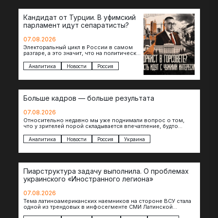
Кандидат от Турции. В уфимский
парламент идут сепаратисты?
07.08.2026
Электоральный цикл в России в самом
разгаре, а это значит, что на политическое
поле вновь выходят кандидаты с
сомнительной репутацией….
Аналитика
Новости
Россия
Больше кадров — больше результата
07.08.2026
Относительно недавно мы уже поднимали вопрос о том,
что у зрителей порой складывается впечатление, будто
российские операторы БЛА практически не…
Аналитика
Новости
Россия
Украина
Пиарструктура задачу выполнила. О проблемах
украинского «Иностранного легиона»
07.08.2026
Тема латиноамериканских наемников на стороне ВСУ стала
одной из трендовых в инфосегменте СМИ Латинской
Америки. И последние полгода оттуда идет…