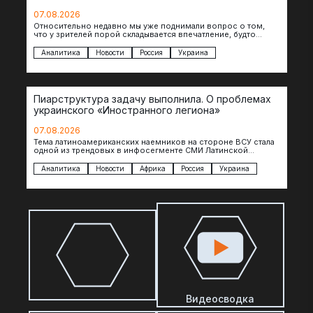
07.08.2026
Относительно недавно мы уже поднимали вопрос о том,
что у зрителей порой складывается впечатление, будто
российские операторы БЛА практически не…
Аналитика
Новости
Россия
Украина
Пиарструктура задачу выполнила. О проблемах
украинского «Иностранного легиона»
07.08.2026
Тема латиноамериканских наемников на стороне ВСУ стала
одной из трендовых в инфосегменте СМИ Латинской
Америки. И последние полгода оттуда идет…
Аналитика
Новости
Африка
Россия
Украина
Видеосводка