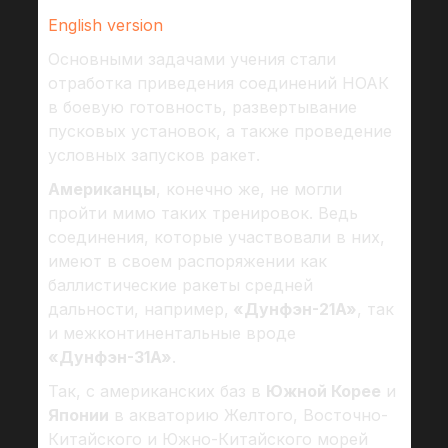
English version
Основными задачами учения стали
отработка приведения соединений НОАК
в боевую готовность, развертывание
пусковых установок, а также проведение
условных запусков ракет.
Американцы
, конечно же, не могли
пройти мимо таких тренировок. Ведь
соединения, которые участвовали в них,
имеют в своем распоряжении как
баллистические ракеты средней
дальности, например,
«Дунфэн-21A»
, так
и межконтинентальные вроде
«Дунфэн-31A»
.
Так, с американских баз в
Южной Корее
и
Японии
в акваторию Желтого, Восточно-
Китайского и Южно-Китайского морей