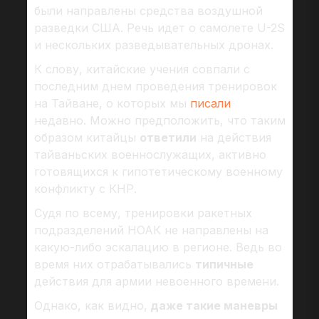
были направлены средства воздушной
разведки США. Речь идет о самолете U-2S
и нескольких разведывательных дронах.
К слову, китайские учения совпали с
последним днем проведения тренировок
на Тайване, о которых мы
писали
недавно. Можно предположить, что таким
образом китайцы
ответили
на действия
тайваньских военнослужащих, активно
готовящихся к гипотетическому военному
конфликту с КНР.
Судя по всему, тренировки ракетных
подразделений НОАК не направлены на
какую-либо эскалацию в регионе. Ведь во
время них отрабатывались
типичные
действия для армии невоенного времени.
Однако, как видно,
даже такие маневры