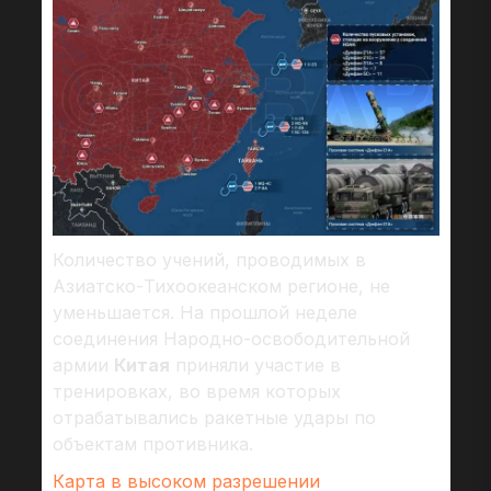
Количество учений, проводимых в
Азиатско-Тихоокеанском регионе, не
уменьшается. На прошлой неделе
соединения Народно-освободительной
армии
Китая
приняли участие в
тренировках, во время которых
отрабатывались ракетные удары по
объектам противника.
Карта в высоком разрешении