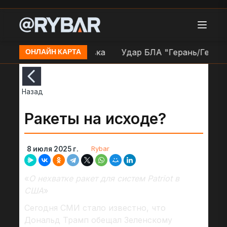
.п. Большая Писаревка
Удар БЛА "Герань/Гербера" 
ОНЛАЙН КАРТА
Назад
Ракеты на исходе?
Rybar
8 июля 2025 г.
«
О нехватке ракет для систем Patriot в
США
»
Сегодня СМИ стало известно, что
Дональд Трамп обещал Зеленскому