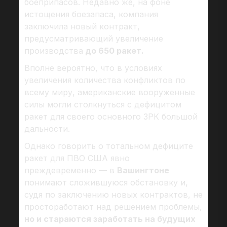
боеприпасов. Недавно же, на фоне
истощения боезапаса, компания
заключила новый контракт,
предусматривающий увеличение
производства
до 650 ракет.
Вполне вероятно, что в условиях
увеличения количества конфликтов по
всему миру, американские вооруженные
силы могли столкнуться с дефицитом
ракет для своего основного ЗРК большой
дальности.
Однако говорить о тотальном дефиците
ракет для ПВО США явно
преждевременно — в
Вашингтоне
понимают сложившуюся обстановку и,
судя по заключению новых контрактов, не
простоработают над решением проблемы,
но и стараются заработать на будущих