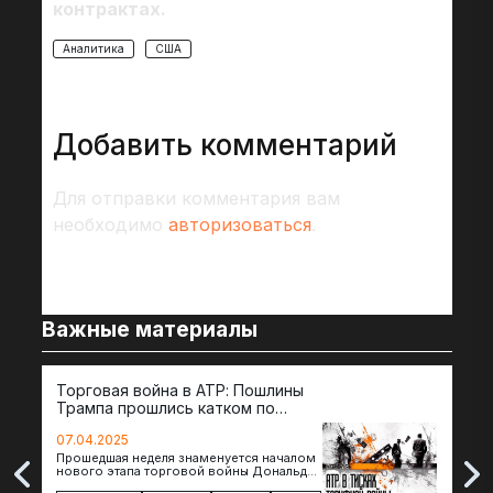
контрактах.
Аналитика
США
Добавить комментарий
Для отправки комментария вам
необходимо
авторизоваться
.
Важные материалы
Торговая война в АТР: Пошлины
72 
Трампа прошлись катком по
гот
странам региона
07.04.2025
07.
Прошедшая неделя знаменуется началом
Вос
нового этапа торговой войны Дональда
The 
Трампа — пошлины введены в отношении
нов