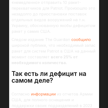
«немедленно» отправить 10 ракет-
перехватчиков для Patriot. Произошло это
незадолго до приостановки поставок
отдельных видов вооружений на т.н.
Украину, обоснованную якобы дефицитом
ракет у самих США.
Следом издание The Guardian
сообщило
широкой публике, что необходимый запас
ракет для систем Patriot в США на данный
момент составляет
всего 25% от
необходимого количества.
Так есть ли дефицит на
самом деле?
Согласно
информации
из отчетов Армии
США, для полного оснащения и
поддержки своих подразделений в 2023