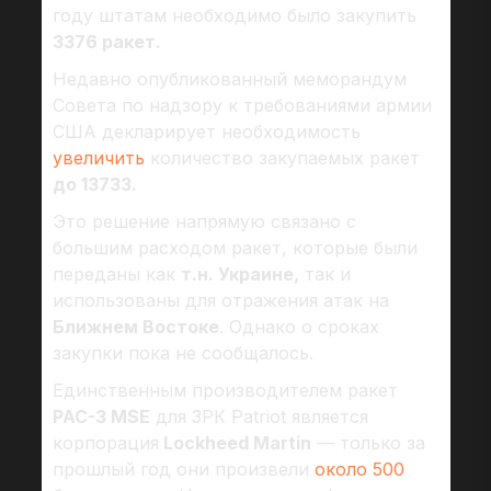
году штатам необходимо было закупить
3376 ракет.
Недавно опубликованный меморандум
Совета по надзору к требованиями армии
США декларирует необходимость
увеличить
количество закупаемых ракет
до 13733.
Это решение напрямую связано с
большим расходом ракет, которые были
переданы как
т.н. Украине,
так и
использованы для отражения атак на
Ближнем Востоке
. Однако о сроках
закупки пока не сообщалось.
Единственным производителем ракет
PAC-3 MSE
для ЗРК Patriot является
корпорация
Lockheed Martin
— только за
прошлый год они произвели
около 500