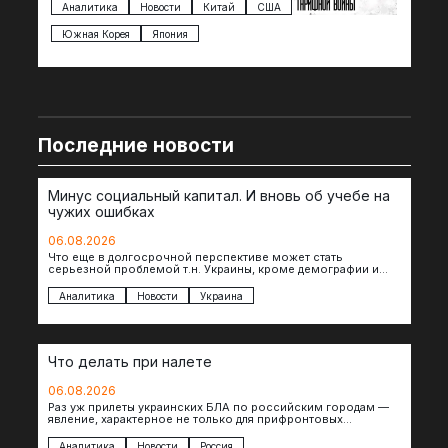
импорта из более 100 стран…
с з
Аналитика
Новости
Китай
США
Ан
под
Южная Корея
Япония
Ве
Последние новости
Минус социальный капитал. И вновь об учебе на
чужих ошибках
06.08.2026
Что еще в долгосрочной перспективе может стать
серьезной проблемой т.н. Украины, кроме демографии и
уничтоженных объектов инфраструктуры, восстановление
которых будет…
Аналитика
Новости
Украина
Что делать при налете
06.08.2026
Раз уж прилеты украинских БЛА по российским городам —
явление, характерное не только для прифронтовых
регионов, то становится логичным вопрос…
Аналитика
Новости
Россия