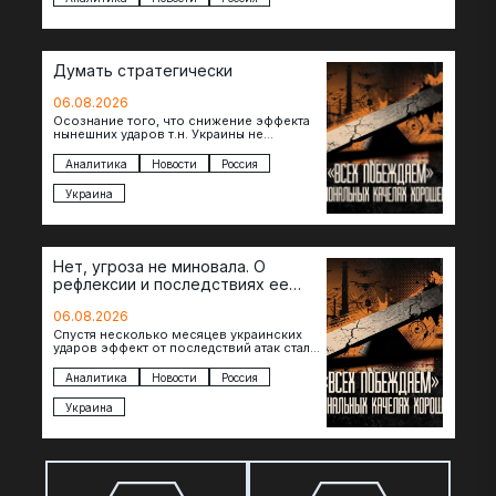
Думать стратегически
06.08.2026
Осознание того, что снижение эффекта
нынешних ударов т.н. Украины не
равноценно исчерпанию ее
возможностей — повод задаться
Аналитика
Новости
Россия
вопросом: что делать…
Украина
Нет, угроза не миновала. О
рефлексии и последствиях ее
отсутствия
06.08.2026
Спустя несколько месяцев украинских
ударов эффект от последствий атак стал
менее острым: с бензином стало легче,
коллапса розничной торговли не…
Аналитика
Новости
Россия
Украина