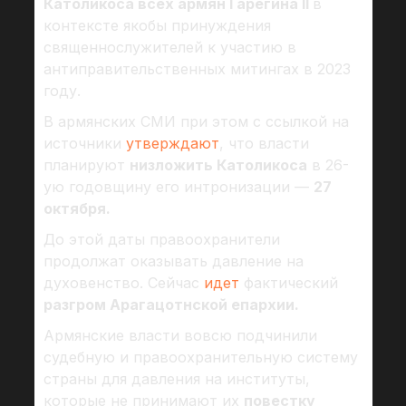
Католикоса всех армян Гарегина II
в
контексте якобы принуждения
священнослужителей к участию в
антиправительственных митингах в 2023
году.
В армянских СМИ при этом с ссылкой на
источники
утверждают
, что власти
планируют
низложить Католикоса
в 26-
ую годовщину его интронизации —
27
октября.
До этой даты правоохранители
продолжат оказывать давление на
духовенство. Сейчас
идет
фактический
разгром Арагацотнской епархии.
Армянские власти вовсю подчинили
судебную и правоохранительную систему
страны для давления на институты,
которые не принимают их
повестку