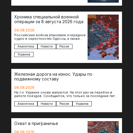
Хроника специальной военной
операции за 8 августа 2026 года
09.08.2026
Российские войска атаковали очередное
судно в окрестностях Одессы, а также
поразили склады в Харьковской, Киевской
и Черниговской областях. В Сумской…
Аналитика
Новости
Россия
Украина
Железная дорога на износ. Удары по
подвижному составу
08.08.2026
На т.н. Украине снова жалуются. На этот раз на перебои в
работе поездов. Сообщается, что только за последние пять
дней…
Аналитика
Новости
Россия
Украина
Охват в приграничье
08.08.2026