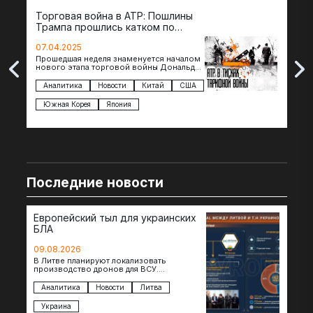
Торговая война в АТР: Пошлины
72 
Трампа прошлись катком по
гот
странам региона
07.04.2025
07.
Прошедшая неделя знаменуется началом
Вос
нового этапа торговой войны Дональда
The 
Трампа — пошлины введены в отношении
нов
импорта из более 100 стран…
с з
Аналитика
Новости
Китай
США
Ан
под
Южная Корея
Япония
Ве
Последние новости
Европейский тыл для украинских
БЛА
09.08.2026
В Литве планируют локализовать
производство дронов для ВСУ.
Соглашение в формате Drone Deal
президенты Гитанас Науседа и Владимир
Аналитика
Новости
Литва
Зеленский подписали…
Украина