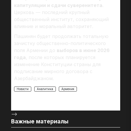
капитуляции и сдачи суверенитета
.
Церковь — последний крупный
общественный институт, сохраняющий
влияние и моральный авторитет.
Пашинян будет продолжать тотальную
зачистку общественно-политического
поля Армении до
выборов в июне 2026
года
, после которых планируется
изменение Конституции страны для
подписание мирного договора с
Азербайджаном.
Новости
Аналитика
Армения
-->
Важные материалы