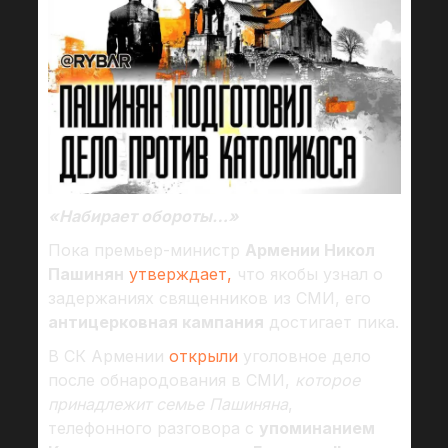
«Набирает обороты…»
Пока премьер-министр
Армении Никол
Пашинян
утверждает,
что якобы узнал о
задержаниях священников из СМИ, его
антицерковная кампания
достигает пика.
В СК Армении
открыли
уголовное дело
после обнародования в СМИ,
которое
принадлежит семье Пашиняна
,
телефонного разговора с
упоминанием