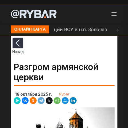
А "Молния" по позиции ВСУ в н.п. Золочев
Артобс
ОНЛАЙН КАРТА
Назад
Разгром армянской
церкви
Rybar
18 октября 2025 г.