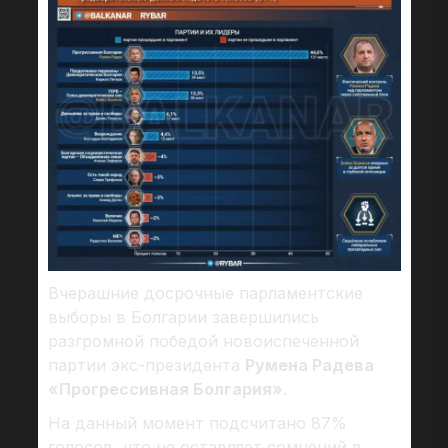
Вчерашние досрочные парламентские
выборы в Болгарии завершились
разгромной победой новоиспеченной
партии экс-президента
Румена Радева
«Прогрессивная Болгария»
.
На данный момент подсчитано 87%
голосов, что не оставляет сомнений в