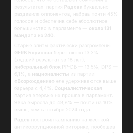
результатах: партия
Радева
буквально
раздавила оппонентов, набрав почти 45%
голосов и обеспечив себе абсолютное
большинство в парламенте —
около 131
мандата из 240.
Старые элиты фактически разгромлены.
GERB Борисова
берет около 13,3%
(худший результат за 18 лет),
либеральный блок
PP-DB — 13,5%, DPS —
6,1%, а
националисты
из партии
«Возрождение»
еле удерживаются выше
барьера с 4,4%.
Социалистическая
партия впервые не прошла в парламент.
Явка выросла до 48,8% — почти на 10%
выше, чем в октябре 2024 года.
Радев
построил кампанию на жесткой
антикоррупционной риторике, пообещав