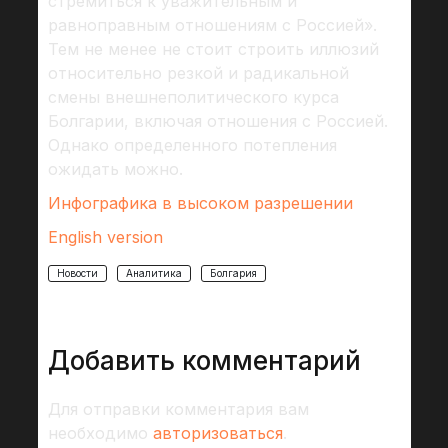
стремиться к уважительным и
равноправным отношениям с Россией».
Тем не менее не стоит строить иллюзий
относительно резкой и радикальной
смены внешнеполитического курса
Болгарии, включая отношения с Россией.
Однако определенного потепления
ожидать можно.
Инфографика в высоком разрешении
English version
Новости
Аналитика
Болгария
Добавить комментарий
Для отправки комментария вам
необходимо
авторизоваться
.