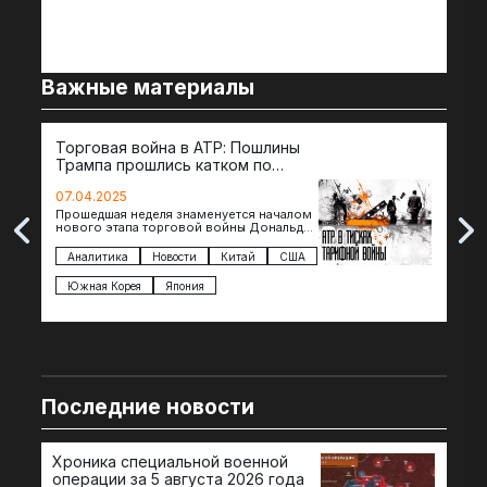
Важные материалы
Торговая война в АТР: Пошлины
72 
Трампа прошлись катком по
гот
странам региона
07.04.2025
07.
Прошедшая неделя знаменуется началом
Вос
нового этапа торговой войны Дональда
The 
Трампа — пошлины введены в отношении
нов
импорта из более 100 стран…
с з
Аналитика
Новости
Китай
США
Ан
под
Южная Корея
Япония
Ве
Последние новости
Хроника специальной военной
операции за 5 августа 2026 года