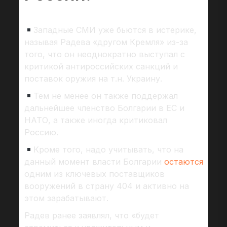
Западные СМИ уже бьются в истерике,
называя Радева «другом Кремля» из-за
того, что он неоднократно выступал с
критикой антироссийских санкций и
поставок оружия на т.н. Украину.
Тем не менее он также поддержал
дальнейшее членство Болгарии в ЕС и
НАТО, а также иногда критиковал
Россию.
Кроме того, надо учитывать, что на
данный момент власти Болгарии
остаются
одним из ключевых поставщиков
вооружений в страну 404 и активно на
этом зарабатывают.
Радев ранее заявлял, что «будет