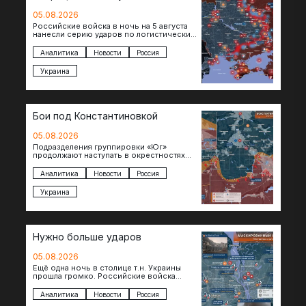
05.08.2026
Российские войска в ночь на 5 августа
нанесли серию ударов по логистическим
объектам противника в Киевской и
Днепропетровской областях. Под…
Аналитика
Новости
Россия
Украина
Бои под Константиновкой
05.08.2026
Подразделения группировки «Юг»
продолжают наступать в окрестностях
Константиновки после освобождения
города. Пока на восточном фланге идут
Аналитика
Новости
Россия
ожесточенные бои за окраины…
Украина
Нужно больше ударов
05.08.2026
Ещё одна ночь в столице т.н. Украины
прошла громко. Российские войска
поразили транспортно-логистические
объекты и предприятия в Киеве и
Аналитика
Новости
Россия
окрестностях….