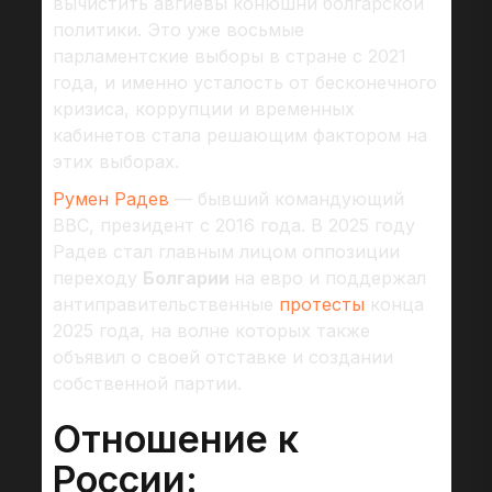
вычистить авгиевы конюшни болгарской
политики. Это уже восьмые
парламентские выборы в стране с 2021
года, и именно усталость от бесконечного
кризиса, коррупции и временных
кабинетов стала решающим фактором на
этих выборах.
Румен Радев
— бывший командующий
ВВС, президент с 2016 года. В 2025 году
Радев стал главным лицом оппозиции
переходу
Болгарии
на евро и поддержал
антиправительственные
протесты
конца
2025 года, на волне которых также
объявил о своей отставке и создании
собственной партии.
Отношение к
России: