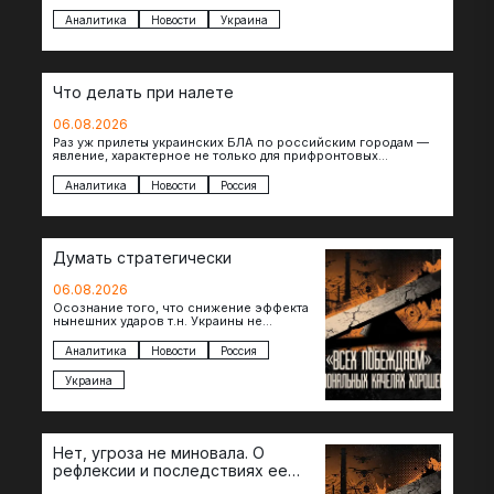
уничтоженных объектов инфраструктуры, восстановление
которых будет…
Аналитика
Новости
Украина
Что делать при налете
06.08.2026
Раз уж прилеты украинских БЛА по российским городам —
явление, характерное не только для прифронтовых
регионов, то становится логичным вопрос…
Аналитика
Новости
Россия
Думать стратегически
06.08.2026
Осознание того, что снижение эффекта
нынешних ударов т.н. Украины не
равноценно исчерпанию ее
возможностей — повод задаться
Аналитика
Новости
Россия
вопросом: что делать…
Украина
Нет, угроза не миновала. О
рефлексии и последствиях ее
отсутствия