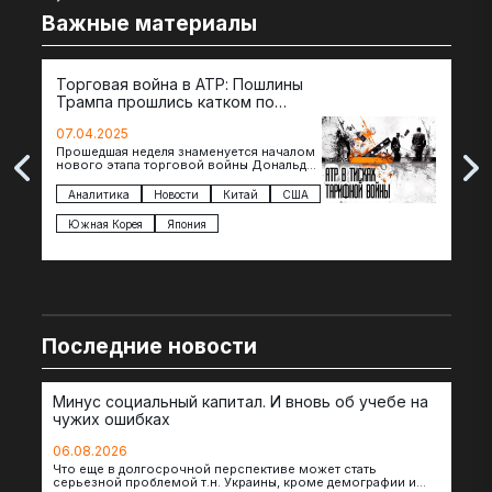
Важные материалы
Торговая война в АТР: Пошлины
72 
Трампа прошлись катком по
гот
странам региона
07.04.2025
07.
Прошедшая неделя знаменуется началом
Вос
нового этапа торговой войны Дональда
The 
Трампа — пошлины введены в отношении
нов
импорта из более 100 стран…
с з
Аналитика
Новости
Китай
США
Ан
под
Южная Корея
Япония
Ве
Последние новости
Минус социальный капитал. И вновь об учебе на
чужих ошибках
06.08.2026
Что еще в долгосрочной перспективе может стать
серьезной проблемой т.н. Украины, кроме демографии и