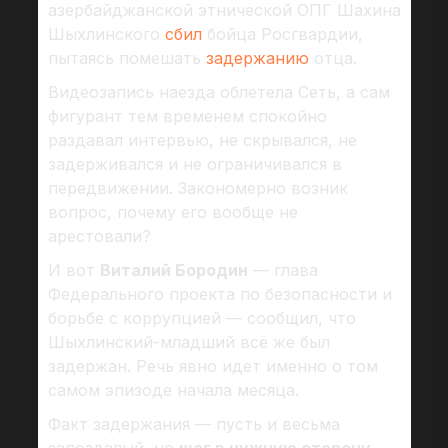
азербайджанской этнической ОПГ Шахина
Шыхлинского
сбил
бойца Росгвардии,
пытаясь помешать
задержанию
отца.
Видеозапись наезда облетела Сеть, а сам
фигурант тем временем спокойно
раздавал интервью, не скрывался, не
задерживался и не ограничивался в
передвижении. Закономерно возник
вопрос, почему его вообще не
арестовали?
И вот
Виталий Бородин
— глава
Федерального проекта по безопасности и
борьбе с коррупцией — сообщил, что
Шыхлинский-младший всё же был
задержан. Речь явно идет именно о том
самом эпизоде начала месяца.
Факт задержания — пусть и весьма