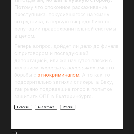
запоздалый, но
шаг в нужную сторону.
Потому что спокойное расхаживание
преступника, покусившегося на жизнь
сотрудника, в первую очередь било по
репутации правоохранительной системы
в целом.
Теперь вопрос, дойдет ли дело до финала
с приговором и последующей
депортацией, или же начнутся пляски с
желанием
«порешать вопросики»
вместо
борьбы с
этнокриминалом.
А то как-то
подозрительно затихли спикеры в Баку,
так рьяно подовавшие голос в попытке
защитить ОПГ в Екатеринбурге.
Новости
Аналитика
Россия
-->