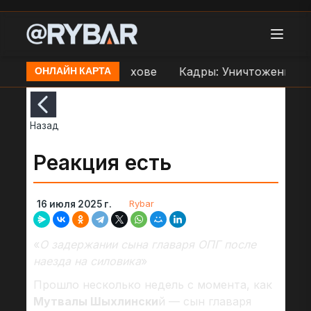
переправе ВСУ в Орехове
Кадры: Уничтожение др
ОНЛАЙН КАРТА
Назад
Реакция есть
Rybar
16 июля 2025 г.
«
О задержании сына главаря ОПГ после
наезда на силовика
»
Прошло несколько недель с момента, как
Мутвалы Шыхлински
й — сын главаря