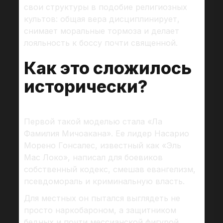
свои структуры в подобие религиозных
культов: общая вера дисциплинирует,
снимает моральные тормоза и делает
лояльность к боссу почти священной.
Как это сложилось
исторически?
Первой такой моделью стала «Ла
Фамилия Мичоакана». Ее лидер Насарио
Морено Гонсалес, известный как «Эль
Мас Локо», написал для боевиков
собственный кодекс, смешав евангелизм,
псевдомораль и криминальную власть.
Для местных он пытался выглядеть не
просто наркобароном, а защитником
бедных и почти мессианской фигурой.