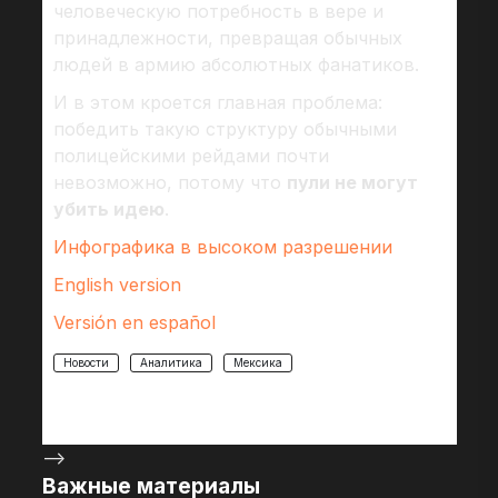
человеческую потребность в вере и
принадлежности, превращая обычных
людей в армию абсолютных фанатиков.
И в этом кроется главная проблема:
победить такую структуру обычными
полицейскими рейдами почти
невозможно, потому что
пули не могут
убить идею
.
Инфографика в высоком разрешении
English version
Versión en español
Новости
Аналитика
Мексика
-->
Важные материалы