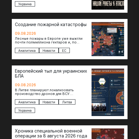
Украина
Создание пожарной катастрофы
09.08.2026
Лесные пожары в Европе уже выжгли
почти полмиллиона гектаров и, по
предварительной оценке, они обошлись
экономике в €15,6–19,1 млрд. К…
Аналитика
Новости
ЕС
Европейский тыл для украинских
БЛА
09.08.2026
В Литве планируют локализовать
производство дронов для ВСУ.
Соглашение в формате Drone Deal
президенты Гитанас Науседа и Владимир
Аналитика
Новости
Литва
Зеленский подписали…
Украина
Хроника специальной военной
операции за 8 августа 2026 года