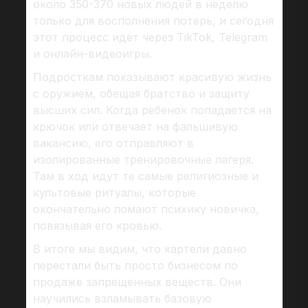
около 350-370 новых людей в неделю
только для восполнения потерь, и сегодня
этот процесс идет через TikTok, Telegram
и онлайн-видеоигры.
Подросткам показывают красивую жизнь
с оружием, обещая братство и защиту
высших сил. Когда ребенок попадается на
крючок или отвечает на фальшивую
вакансию, его отправляют в
изолированные тренировочные лагеря.
Там в ход идут те самые религиозные и
культовые ритуалы, которые
окончательно ломают психику новичка,
повязывая его кровью.
В итоге мы видим, что картели давно
перестали быть просто бизнесом по
продаже запрещенных веществ. Они
научились взламывать базовую