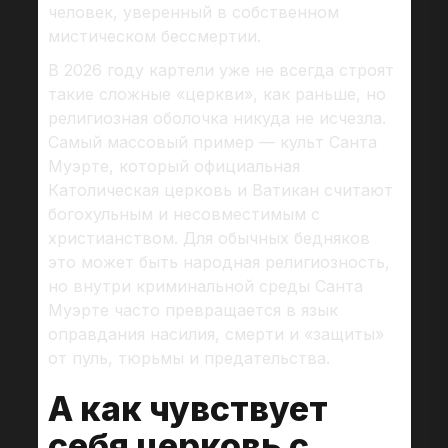
человек, уверенный в собственном
мистическом бессмертии.
В 2026 году картели уже не всегда строят
такие сложные «церкви», как раньше, но
религиозная оболочка никуда не исчезла.
Самый массовый пример — культ Санта
Муэрте, который официальная
Католическая церковь и Ватикан считают
богохульным и несовместимым с
христианством. Для обычных бедняков
это может быть народная религиозность,
но внутри криминальной среды Санта
Муэрте часто превращается в язык
оправдания насилия, смерти и «защиты»
от пуль, тюрьмы и предательства.
А как чувствует
себя церковь с