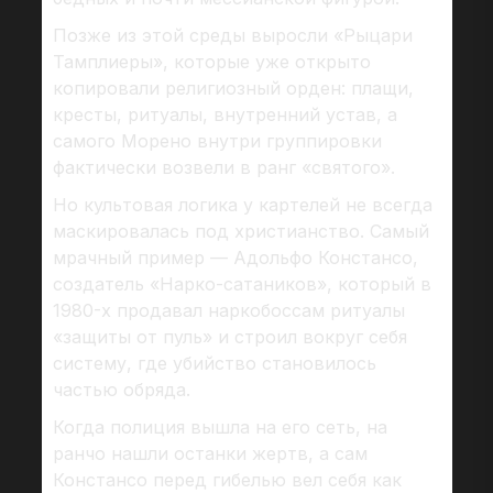
Позже из этой среды выросли «Рыцари
Тамплиеры», которые уже открыто
копировали религиозный орден: плащи,
кресты, ритуалы, внутренний устав, а
самого Морено внутри группировки
фактически возвели в ранг «святого».
Но культовая логика у картелей не всегда
маскировалась под христианство. Самый
мрачный пример — Адольфо Констансо,
создатель «Нарко-сатаников», который в
1980-х продавал наркобоссам ритуалы
«защиты от пуль» и строил вокруг себя
систему, где убийство становилось
частью обряда.
Когда полиция вышла на его сеть, на
ранчо нашли останки жертв, а сам
Констансо перед гибелью вел себя как