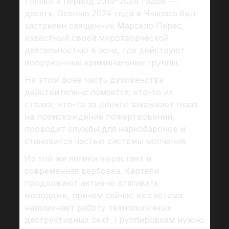
только в период 2019–2024 годов —
десять. Осенью 2024 года в Чьяпасе был
застрелен священник Марсело Перес,
известный своей миротворческой
деятельностью в зоне, где действуют
вооруженные криминальные группы.
На этом фоне часть духовенства
действительно ломается: кто-то из
страха, кто-то за деньги закрывает глаза
на происхождение пожертвований,
проводит службы для наркобаронов и
становится частью системы молчания.
Из той же логики вырастает и
современная вербовка. Картели
продолжают активно втягивать
молодежь, причем сейчас их система
напоминает работу технологичных
деструктивных сект. Группировкам нужно