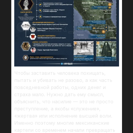
Чтобы заставить человека похищать,
пытать и убивать не разово, а как часть
повседневной работы, одних денег и
страха мало. Нужно дать ему смысл,
объяснить, что насилие — это не просто
преступление, а якобы «служение»,
«жертва» или исполнение высшей воли.
Именно поэтому многие мексиканские
картели со временем начали превращать