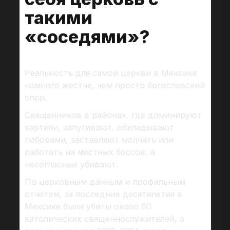
такими
«соседями»?
Реальность для самой церкви в Мексике
намного жестче, чем просто богословский
спор.
Священников в районах, где доминируют
картели, запугивают, обкладывают
поборами, заставляют молчать или
работать на местных боссов, а
несогласных убивают.
По церковным данным и профильным
отчетам, за последние десятилетия в
Мексике были убиты около 80
католических священнослужителей, а