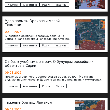
Поражен завод в Житомире, объект в Киеве,
особо…
Новости
Аналитика
Россия
Украина
Удар промеж Орехова и Малой
Токмачки
09.08.2026
Внезапное оживление зафиксировано на
Западно-Запорожском направлении. Судя по
появляющимся кадрам, российские
подразделения предприняли рывок в сторону
Новости
Аналитика
Россия
Украина
западных окраин Малой Токмачки…
От баз к учебным центрам. О будущем российских
объектов в Сирии
09.08.2026
После месяцев переговоров судьба объектов ВС РФ в стране,
видимо, прояснилась: в Дамаске заявили о подписании меморандума
по трансформации базы…
Новости
Аналитика
Россия
Сирия
Тяжелые бои под Лиманом
09.08.2026