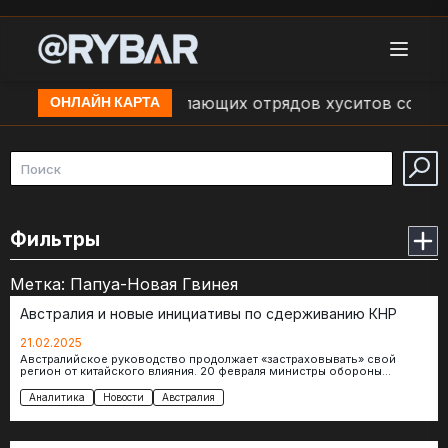
 об обстрелах наступающих отрядов хуситов со сторо
ОНЛАЙН КАРТА
Фильтры
Метка:
Папуа-Новая Гвинея
Австралия и новые инициативы по сдерживанию КНР
21.02.2025
Австралийское руководство продолжает «застраховывать» свой
регион от китайского влияния. 20 февраля министры обороны
Австралии и Папуа-Новой Гвинеи начали переговоры по…
Аналитика
Новости
Австралия