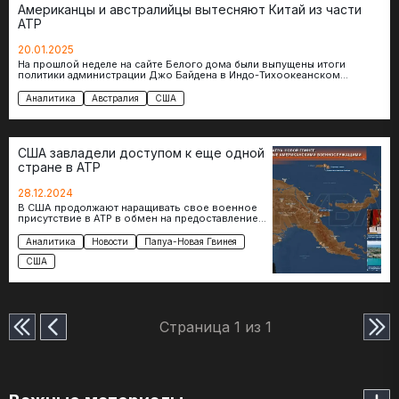
Американцы и австралийцы вытесняют Китай из части
АТР
20.01.2025
На прошлой неделе на сайте Белого дома были выпущены итоги
политики администрации Джо Байдена в Индо-Тихоокеанском
регионе. Помимо хвалебных комментариев…
Аналитика
Австралия
США
США завладели доступом к еще одной
стране в АТР
28.12.2024
В США продолжают наращивать свое военное
присутствие в АТР в обмен на предоставление
финансовой поддержки другим странам.
Недавно стало известно,…
Аналитика
Новости
Папуа-Новая Гвинея
США
Страница 1 из 1