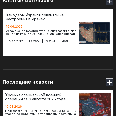
Важные материалы
Как удары Израиля повлияли на
настроения в Иране?
16.06.2025
Израильское руководство на днях заявило, что
одной из ключевых целей начавшейся операции
против Ирана является свержение
действующего государственного строя. И…
Аналитика
Новости
Израиль
Иран
Последние новости
Хроника специальной военной
операции за 9 августа 2026 года
10.08.2026
Подразделения ВС РФ нанесли серию точечных
ударов по объектам на территории противника.