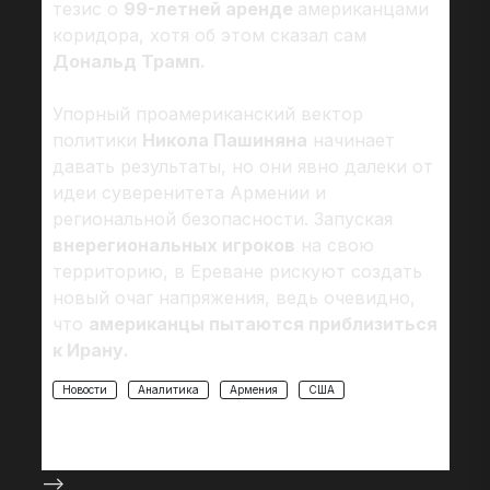
тезис о
99-летней аренде
американцами
коридора, хотя об этом сказал сам
Дональд Трамп.
Упорный проамериканский вектор
политики
Никола Пашиняна
начинает
давать результаты, но они явно далеки от
идеи суверенитета Армении и
региональной безопасности. Запуская
внерегиональных игроков
на свою
территорию, в Ереване рискуют создать
новый очаг напряжения, ведь очевидно,
что
американцы пытаются приблизиться
к Ирану.
Новости
Аналитика
Армения
США
-->