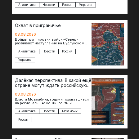
дней…
Аналитика
Новости
Россия
Украина
Охват в приграничье
08.08.2026
Бойцы группировки войск «Север»
развивают наступление на Бурлукском
направлении. Российские подразделения
теснят противника сразу на нескольких
Аналитика
Новости
Россия
участках, создавая угрозу охвата…
Украина
Далёкая перспектива. В какой ещё
стране могут ждать российскую
военную помощь?
08.08.2026
Власти Мозамбика, годами полагавшиеся
на региональные контингенты и
европейские военные миссии, всё чаще
обращаются к российской стороне за
Аналитика
Новости
Мозамбик
консультациями в…
Россия