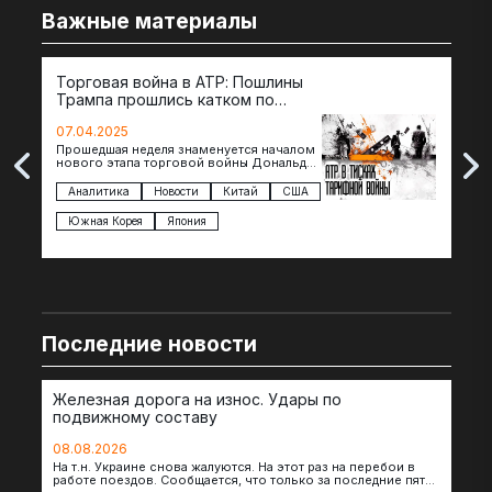
Важные материалы
Торговая война в АТР: Пошлины
72 
Трампа прошлись катком по
гот
странам региона
07.04.2025
07.
Прошедшая неделя знаменуется началом
Вос
нового этапа торговой войны Дональда
The 
Трампа — пошлины введены в отношении
нов
импорта из более 100 стран…
с з
Аналитика
Новости
Китай
США
Ан
под
Южная Корея
Япония
Ве
Последние новости
Железная дорога на износ. Удары по
подвижному составу
08.08.2026
На т.н. Украине снова жалуются. На этот раз на перебои в
работе поездов. Сообщается, что только за последние пять