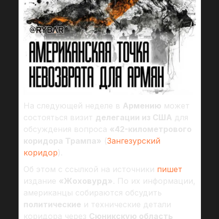
На следующей неделе в
Армению
может
состояться визит
делегации из США
для
обсуждения вопроса
«42-километрового
коридора Трампа»
(
Зангезурский
коридор
).
Об этом с ссылкой на источники
пишет
издание
«Жоховурд»
. По их информации,
американцы собираются обсудить
политические
и технические детали
коридора через
Сюникскую область