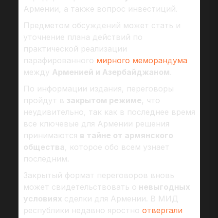
Армении, а также вопрос инвестиций.
Предметом обсуждений может стать и
уточнение плана действий по
практической реализации
парафированного
мирного меморандума
между
Арменией и Азербайджаном
.
По информации издания, переговоры
пройдут в
закрытом режиме
, что
неудивительно, так как в последнее время
все ключевые для Армении решения
принимаются
в тайне от армянского
общества
, которое обо всем узнает
последним.
Закрытый формат переговоров вновь
может свидетельствовать о
невыгодных
условиях
сделки для Армении. В МИД
республики недавно яростно
отвергали