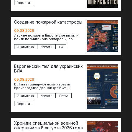
Украина
Создание пожарной катастрофы
09.08.2026
Лесные пожары в Европе уже выжгли
почти полмиллиона гектаров и, по
предварительной оценке, они обошлись
экономике в €15,6–19,1 млрд. К…
Аналитика
Новости
ЕС
Европейский тыл для украинских
БЛА
09.08.2026
В Литве планируют локализовать
производство дронов для ВСУ.
Соглашение в формате Drone Deal
президенты Гитанас Науседа и Владимир
Аналитика
Новости
Литва
Зеленский подписали…
Украина
Хроника специальной военной
операции за 8 августа 2026 года