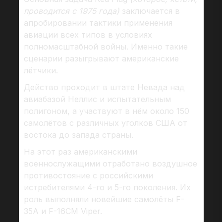
проводится с 1975 года)
заключается в
апробировании тактики применения
авиации всех типов в условиях
полномасштабной войны. Именно такие
сценарии разыгрывают американские
лётчики.
Действо проходит в штате Невада над
авиабазой Неллис и испытательным
полигоном, а участвуют в нём около 150
самолётов с различных уголков США от
востока до запада страны.
На этот раз американскими
военнослужащими отработано воздушное
противостояние с российскими
истребителями 4-го и 5-го поколения. Их
роль выполняли новейшие самолёты F-
35A и F-16CM Viper.