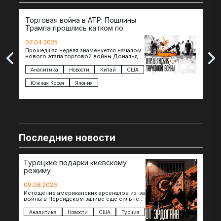
Торговая война в АТР: Пошлины
72 
Трампа прошлись катком по
гот
странам региона
07.04.2025
07.
Прошедшая неделя знаменуется началом
Вос
нового этапа торговой войны Дональда
The 
Трампа — пошлины введены в отношении
нов
импорта из более 100 стран…
с з
Аналитика
Новости
Китай
США
Ан
под
Южная Корея
Япония
Ве
Последние новости
Турецкие подарки киевскому
режиму
09.08.2026
Истощение американских арсеналов из-за
войны в Персидском заливе еще сильнее
снизило шансы на новые поставки
американских ракет т.н. Украине. И…
Аналитика
Новости
США
Турция