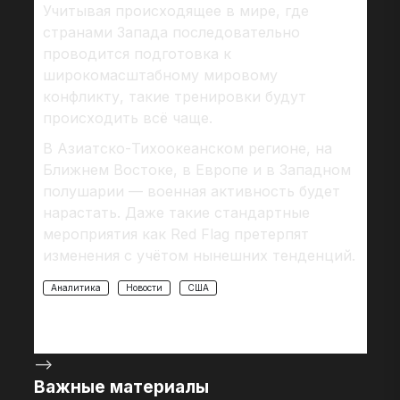
Учитывая происходящее в мире, где
странами Запада последовательно
проводится подготовка к
широкомасштабному мировому
конфликту, такие тренировки будут
происходить всё чаще.
В Азиатско-Тихоокеанском регионе, на
Ближнем Востоке, в Европе и в Западном
полушарии — военная активность будет
нарастать. Даже такие стандартные
мероприятия как Red Flag претерпят
изменения с учётом нынешних тенденций.
Аналитика
Новости
США
-->
Важные материалы