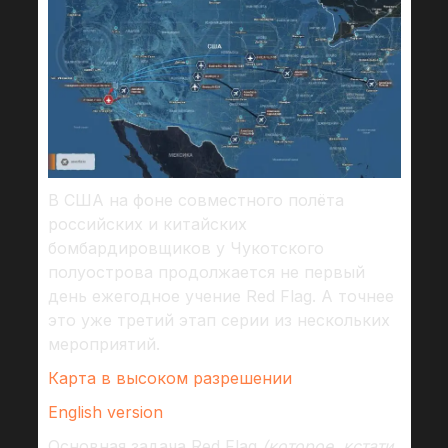
В США на фоне совместного полёта
российских и китайских
бомбардировщиков у Чукотского
полуострова продолжается не первый
день ежегодное учение Red Flag. А точнее
это уже третий этап серии из нескольких
мероприятий.
Карта в высоком разрешении
English version
Основная задача Red Flag
(которое, кстати,