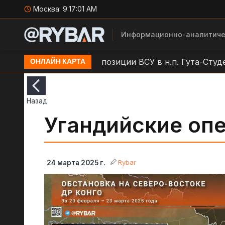
Москва:
9:17:01 AM
Информационно-аналитиче
вка
Удар БЛА по позиции ВСУ в н.п. Гута-Студенец
ОНЛАЙН КАРТА
Назад
Угандийские оп
Rybar
24 марта 2025 г.