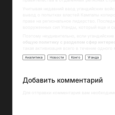
правительства в отдаленных регионах стра
Учитывая недавний ввод угандийских войс
вывод о попытках властей Кампалы копи
праве на региональное лидерство. Послед
вооруженных сил Уганды, который еще и с
Поэтому неудивительно, если угандийские
общую политику с разделом сфер интере
такая активизация всего в течение одного 
Аналитика
Новости
Конго
Уганда
Добавить комментарий
Для отправки комментария вам необходи