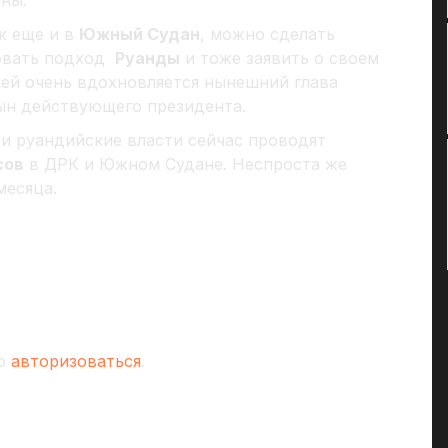
ны.
к еще и в
Южный Судан
, можно сделать
ровать подход
Руанды
и тоже заявить о своем
ней очень вдохновляется нынешний глава
ын действующего президента.
 и руандийские власти сейчас проводят
сов
в ДРК и Южном Судане. Неспроста же
месяца.
мо
авторизоваться
.