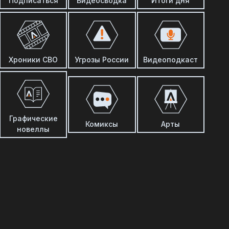
Подписаться
Видеосводка
Итоги дня
Хроники СВО
Угрозы России
Видеоподкаст
Графические
Комиксы
Арты
новеллы