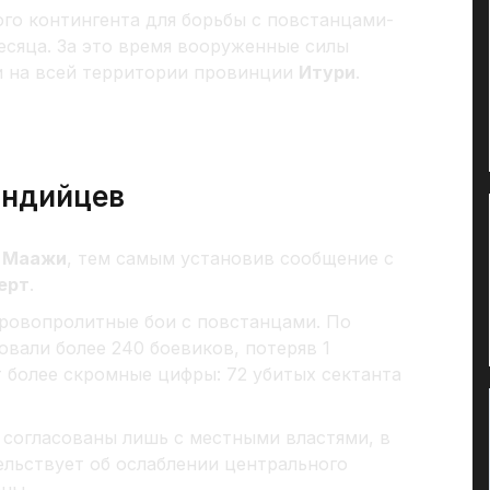
го контингента для борьбы с повстанцами-
сяца. За это время вооруженные силы
и на всей территории провинции
Итури
.
андийцев
.
Маажи
, тем самым установив сообщение с
ерт
.
кровопролитные бои с повстанцами. По
вали более 240 боевиков, потеряв 1
 более скромные цифры: 72 убитых сектанта
 согласованы лишь с местными властями, в
ельствует об ослаблении центрального