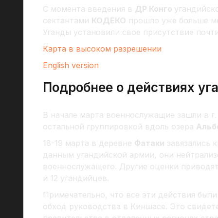
С момента введения в
ДР Конго
угандийско
сектантами
КОДЕКО
прошло уже больше ме
Уганды установили свое присутствие почт
Карта в высоком разрешении
English version
Подробнее о действиях уг
В начале марта военнослужащие зашли в г
остальной группировкой вдоль озера
Альб
18-19 марта в деревне
Фатаки
завязались 
данным угандийской армии, они нейтрализо
военнослужащего. Другие оценки приводят
и 12 угандийцев.
Примечательно, что все эти действия были
обход руководства в Киншасе. Это свидет