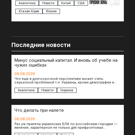
импорта из более 100 стран…
с з
Аналитика
Новости
Китай
США
Ан
под
Южная Корея
Япония
Ве
Последние новости
Минус социальный капитал. И вновь об учебе на
чужих ошибках
06.08.2026
Что еще в долгосрочной перспективе может стать
серьезной проблемой т.н. Украины, кроме демографии и
уничтоженных объектов инфраструктуры, восстановление
которых будет…
Аналитика
Новости
Украина
Что делать при налете
06.08.2026
Раз уж прилеты украинских БЛА по российским городам —
явление, характерное не только для прифронтовых
регионов, то становится логичным вопрос…