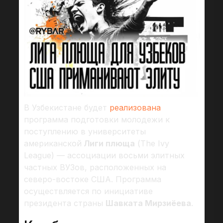
В Узбекистане будет
реализована
программа подготовки молодежи к
поступлению в университеты
американской
Лиги плюща
(The Ivy
League) — ассоциации восьми элитных
частных ВУЗов, расположенных на
северо-востоке США. Программа
осуществляется по инициативе
президента страны
Шавката Мирзиёева
.