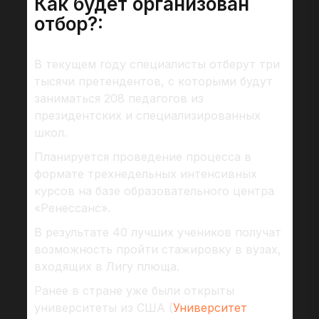
Как будет организован
отбор?:
В текущем году специалисты отберут три
тысячи претендентов, с которыми будут
заниматься 208 педагогов из
президентских и специализированных
школ.
Планируется проведение процесса в
формате трехнедельных интенсивных
курсов на базе образовательного центра
«Ренессанс».
В результате 40 лучших учеников получат
возможность пройти стажировку в вузах,
входящих в Лигу плюща.
Ранее в стране уже были открыты
университеты из США (
Университет