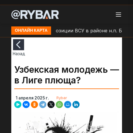
ши
Удар БЛА по позиции ВСУ в районе н.п. Больша
ОНЛАЙН КАРТА
Назад
Узбекская молодежь —
в Лиге плюща?
Rybar
1 апреля 2025 г.