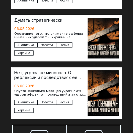
Аналитика
Новости
Россия
Думать стратегически
06.08.2026
Осознание того, что снижение эффекта
нынешних ударов т.н. Украины не
равноценно исчерпанию ее
возможностей — повод задаться
Аналитика
Новости
Россия
вопросом: что делать…
Украина
Нет, угроза не миновала. О
рефлексии и последствиях ее
отсутствия
06.08.2026
Спустя несколько месяцев украинских
ударов эффект от последствий атак стал
менее острым: с бензином стало легче,
коллапса розничной торговли не…
Аналитика
Новости
Россия
Украина