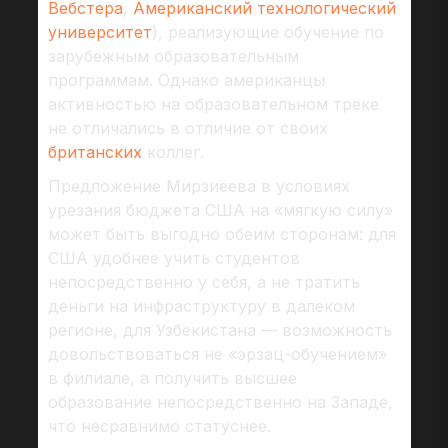
Вебстера
,
Американский технологический
университет
), реализующие обучение по
зарубежным образовательным
программам. Однако американцы
активностью на образовательном треке
не отличались в отличие от своих
британских
коллег.
Предложение Мирзиёева в условиях
урезания бюджета США на «мягкую силу»
может быть выгодно обеим сторонам: для
США удобнее учить студентов
непосредственно у себя, а не тратить
деньги на инфраструктуру в далеком
регионе, для Узбекистана — возможность
довольствоваться не «эрзац-обучением»
в филиале, а получить высшее
образование непосредственно на Западе,
что несравнимо статуснее.