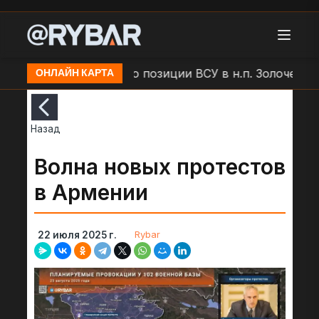
ар БЛА "Молния" по позиции ВСУ в н.п. Золочев
А
ОНЛАЙН КАРТА
Назад
Волна новых протестов
в Армении
Rybar
22 июля 2025 г.