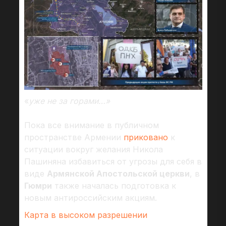
«
уже не за горами…»
Пока все внимание в публичном
пространстве Армении
приковано
к
ситуации вокруг желания Никола
Пашиняна избавиться от угрозы для себя в
виде
Армянской Апостольской церкви
, в
Гюмри
также началась подготовка к
новым антироссийским акциям.
Карта в высоком разрешении