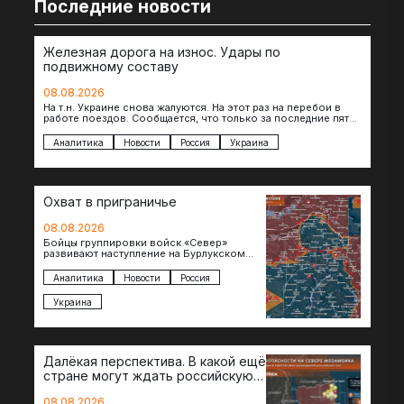
Последние новости
Железная дорога на износ. Удары по
подвижному составу
08.08.2026
На т.н. Украине снова жалуются. На этот раз на перебои в
работе поездов. Сообщается, что только за последние пять
дней…
Аналитика
Новости
Россия
Украина
Охват в приграничье
08.08.2026
Бойцы группировки войск «Север»
развивают наступление на Бурлукском
направлении. Российские подразделения
теснят противника сразу на нескольких
Аналитика
Новости
Россия
участках, создавая угрозу охвата…
Украина
Далёкая перспектива. В какой ещё
стране могут ждать российскую
военную помощь?
08.08.2026