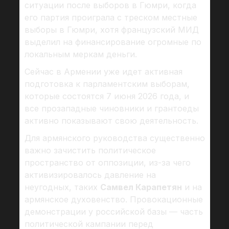
ситуации после выборов в Гюмри, когда
его партия проиграла с треском местные
выборы в Гюмри, хотя французский МИД
выделил на финансирование огромные по
локальным меркам деньги.
Сейчас в Армении уже идет активная
подготовка к парламентским выборам,
которые состоятся 7 июня 2026 года, и
все прозападные чиновники и грантоеды
активно показывают свою деятельность.
Для армянского руководства существенно
важно зачистить политическое
пространство от оппозиции, из-за чего
активизировалось давление на
неугодных, таких
Самвел Карапетян
и на
армянское духовенство. Провокационные
демонстрации у российской базы — часть
политической кампании перед