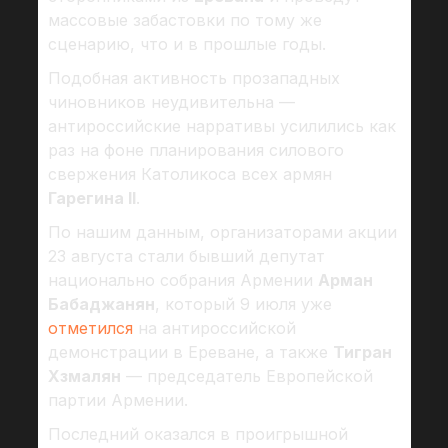
массовые забастовки по тому же
сценарию, что и в прошлые годы.
Подобная активность прозападных
чиновников неудивительна —
антироссийские нарративы усилились как
раз на фоне планирования силового
свержения Католикоса всех армян
Гарегина II
.
По нашим данным, организаторами акции
23 августа стали бывший депутат
национально собрания Армении
Арман
Бабаджанян
, который 9 июля уже
отметился
на антироссийской
демонстрации в Ереване, а также
Тигран
Хзмалян
— председатель Европейской
партии Армении.
Последний оказался в проигрышной