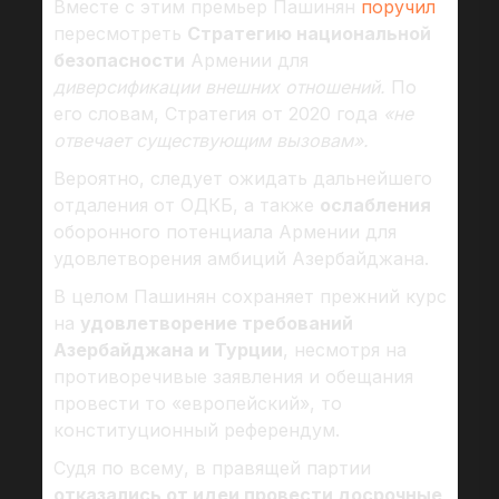
Вместе с этим премьер Пашинян
поручил
пересмотреть
Стратегию национальной
безопасности
Армении для
диверсификации внешних отношений.
По
его словам, Стратегия от 2020 года
«не
отвечает существующим вызовам».
Вероятно, следует ожидать дальнейшего
отдаления от ОДКБ, а также
ослабления
оборонного потенциала Армении для
удовлетворения амбиций Азербайджана.
В целом Пашинян сохраняет прежний курс
на
удовлетворение требований
Азербайджана и Турции
, несмотря на
противоречивые заявления и обещания
провести то «европейский», то
конституционный референдум.
Судя по всему, в правящей партии
отказались от идеи провести досрочные