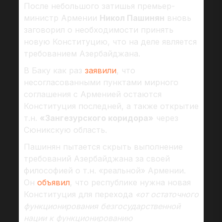
После небольшого затишья премьер-
министр Армении
Никол Пашинян
вновь
заговорил о необходимости принять
новую Конституцию, что на деле является
требованием Азербайджана.
В Баку как раз
заявили
, что
несогласованными пунктами мирного
соглашения с Арменией остаются
Конституция последней, а также открытие
т.н.
«Зангезурского коридора»
через
Сюникскую область.
Пашинян пытается скрыть выполнение
требований Азербайджана за своей
философией о т.н. «реальной» Армении.
Он
объявил
, что республике нужна новая
Конституция для перехода
«от остаточного
функционирования безгосударственной
нации к функционированию