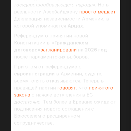
государствообразующего народа»
. Но в
реальности Азербайджану
просто мешает
Декларация независимости Армении, в
которой упоминается
Арцах
.
Референдум о принятии новой
Конституции в
«Гражданском
договоре»
запланировали
на 2026 год
после парламентских выборов.
При этом от референдума о
евроинтеграции
в Армении, судя по
всему, опять отказываются. Теперь в
правящей партии
говорят
, что
принятого
закона
о начале вступления в ЕС
достаточно
. Тем более в Ереване ожидают
подписания нового соглашения с
Брюсселем о расширенном
сотрудничестве.