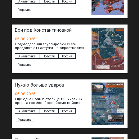
Днепропетровской областях. Под…
Аналитика
Новости
Россия
Украина
Бои под Константиновкой
05.08.2026
Подразделения группировки «Юг»
продолжают наступать в окрестностях
Константиновки после освобождения
города. Пока на восточном фланге идут
Аналитика
Новости
Россия
ожесточенные бои за окраины…
Украина
Нужно больше ударов
05.08.2026
Ещё одна ночь в столице т.н. Украины
прошла громко. Российские войска
поразили транспортно-логистические
объекты и предприятия в Киеве и
Аналитика
Новости
Россия
окрестностях….
Украина