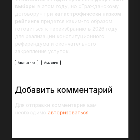
выборы
в этом году, но «Гражданскому
договору» при
катастрофически низком
рейтинге
придется каким-то образом
готовиться к переизбранию в 2026 году
для реализации конституционного
референдума и окончательного
закрепления уступок.
Аналитика
Армения
Добавить комментарий
Для отправки комментария вам
необходимо
авторизоваться
.