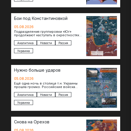
Бои под Константиновкой
05.08.2026
Подразделения группировки «Юг»
продолжают наступать в окрестностях
Константиновки после освобождения
города. Пока на восточном фланге идут
Аналитика
Новости
Россия
ожесточенные бои за окраины…
Украина
Нужно больше ударов
05.08.2026
Ещё одна ночь в столице т.н. Украины
прошла громко. Российские войска
поразили транспортно-логистические
объекты и предприятия в Киеве и
Аналитика
Новости
Россия
окрестностях….
Украина
Снова на Орехов
05.08.2026