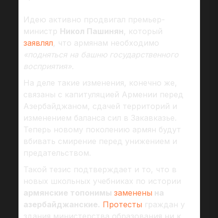
Идею активно продвигал премьер-
министр
Никол Пашинян
, который
заявлял
, что армянам необходимо
«подняться на башню государственного
восприятия».
На деле такие изменения, конечно же,
связаны с капитуляцией Армении перед
Азербайджаном, сдачей территорий и
изменением баланса сил в Закавказье.
Теперь новому поколению армян будут
вбивать смирение перед унижением и
предательством.
Такой тезис подтверждает и то, что в
новых школьных учебниках по истории
армянские топонимы
заменены
на
азербайджанские.
Протесты
граждан у
здания министерства образования ни к