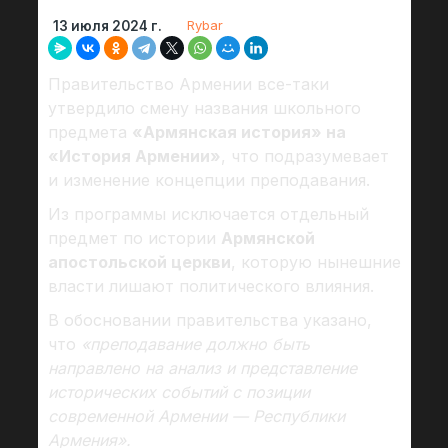
Rybar
13 июля 2024 г.
Правительство Армении все-таки
утвердило смену названия школьного
предмета
«Армянская история» на
«История Армении»
, что подразумевает
и изменение концепции преподавания.
Из программы исключается отдельный
предмет по истории
Армянской
апостольской церкви
, которую нынешние
власти лишают политического влияния.
В обосновании правительства указано,
что
«преподавание должно быть
направлено на анализ и представление
исторических событий с позиции
современной Армении — Республики
Армения».