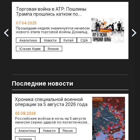
Торговая война в АТР: Пошлины
72 
Трампа прошлись катком по
гот
странам региона
07.04.2025
07.
Прошедшая неделя знаменуется началом
Вос
нового этапа торговой войны Дональда
The 
Трампа — пошлины введены в отношении
нов
импорта из более 100 стран…
с з
Аналитика
Новости
Китай
США
Ан
под
Южная Корея
Япония
Ве
Последние новости
Хроника специальной военной
операции за 5 августа 2026 года
05.08.2026
Российские войска в ночь на 5 августа
нанесли серию ударов по логистическим
объектам противника в Киевской и
Днепропетровской областях. Под…
Аналитика
Новости
Россия
Украина