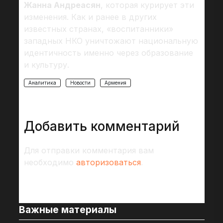
Жанна Андреасян
, которая курирует эти
изменения. Как и ранее в других
известных странах, «воспитанники»
западных НКО уничтожают национальную
идентичность именно через образование
и культуру.
Аналитика
Новости
Армения
Добавить комментарий
Для отправки комментария вам
необходимо
авторизоваться
.
Важные материалы