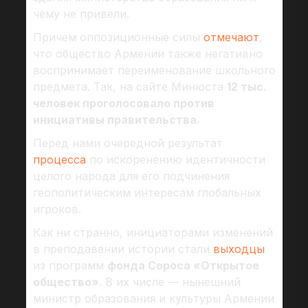
чему не привели.
Причем оппозиционные силы
отмечают
,
что общество Армении также негативно
воспринимает переименование школьного
предмета. Так, на сайте Минюста
12 тыс.
человек проголосовало против
инициативы правительства.
Перед нами очередной результат
процесса
по искоренению идентичности
целого народа для его подчинения
геополитическим интересам глобальных
игроков.
Как ни странно, инициаторами изменений
в преподавании истории стали
выходцы
из программ
фонда Сороса «Открытое
общество»
. В их числе — нынешний
министр образования и культуры Армении