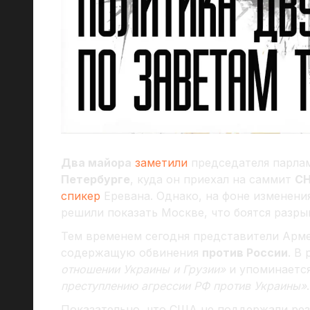
Два майора
заметили
председателя парла
Петербурге
, куда он приехал на саммит
СН
спикер
Еревана. Однако, на фоне изменени
решили показать Москве, что боятся разры
Тем временем сегодня представители Ар
содержащую обвинения
против России
. В
отношении Украины и Грузии»
и упоминаетс
преступлению агрессии РФ против Украины»
.
Показательно, что США не поддержали рез