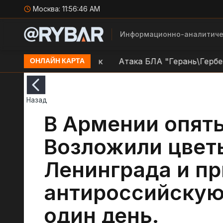
Москва:
11:56:47 AM
Информационно-аналитиче
 в н.п. Краснокутск
Атака БЛА "Герань\Гербера" н
ОНЛАЙН КАРТА
Назад
В Армении опять
Возложили цвет
Ленинграда и п
антироссийску
один день.