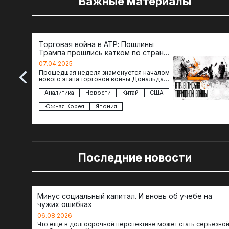
Важные материалы
Торговая война в АТР: Пошлины
Трампа прошлись катком по странам
региона
07.04.2025
Прошедшая неделя знаменуется началом
нового этапа торговой войны Дональда
Трампа — пошлины введены в отношении
импорта из более 100 стран…
Аналитика
Новости
Китай
США
Южная Корея
Япония
Последние новости
Минус социальный капитал. И вновь об учебе на
чужих ошибках
06.08.2026
Что еще в долгосрочной перспективе может стать серьезно