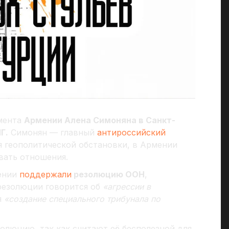
мента
Армении Алена Симоняна в Санкт-
Г.
Симонян — главный
антироссийский
я геополитической обстановки, в Армении
вать отношения.
мении
поддержали
резолюцию ООН
,
 резолюции говорится об
«агрессии в
я
«создание специального трибунала по
олюцию, так как считают её бесполезной для