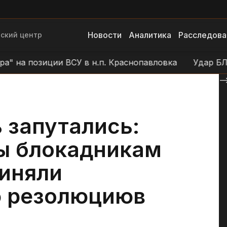
Новости
Аналитика
Расследова
ский центр
а позиции ВСУ в н.п. Краснопавловка
Удар БЛА "Ге
--
 запутались:
ы блокадникам
риняли
ю резолюциюв