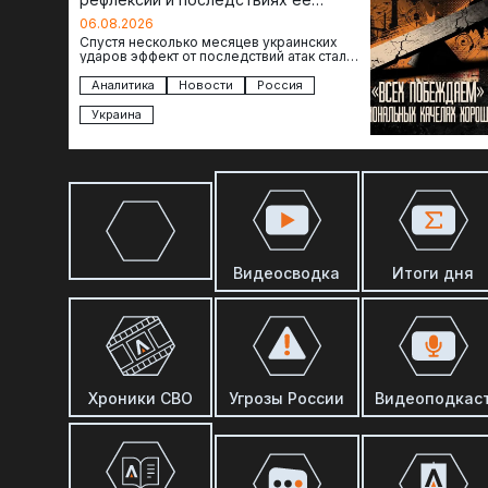
отсутствия
06.08.2026
Спустя несколько месяцев украинских
ударов эффект от последствий атак стал
менее острым: с бензином стало легче,
коллапса розничной торговли не…
Аналитика
Новости
Россия
Украина
Видеосводка
Итоги дня
Хроники СВО
Угрозы России
Видеоподкас