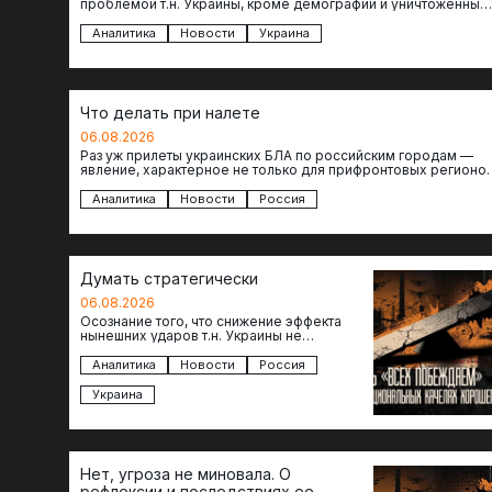
проблемой т.н. Украины, кроме демографии и уничтоженных
объектов инфраструктуры, восстановление которых будет…
Аналитика
Новости
Украина
Что делать при налете
06.08.2026
Раз уж прилеты украинских БЛА по российским городам —
явление, характерное не только для прифронтовых регионов
то становится логичным вопрос…
Аналитика
Новости
Россия
Думать стратегически
06.08.2026
Осознание того, что снижение эффекта
нынешних ударов т.н. Украины не
равноценно исчерпанию ее возможностей
— повод задаться вопросом: что делать…
Аналитика
Новости
Россия
Украина
Нет, угроза не миновала. О
рефлексии и последствиях ее