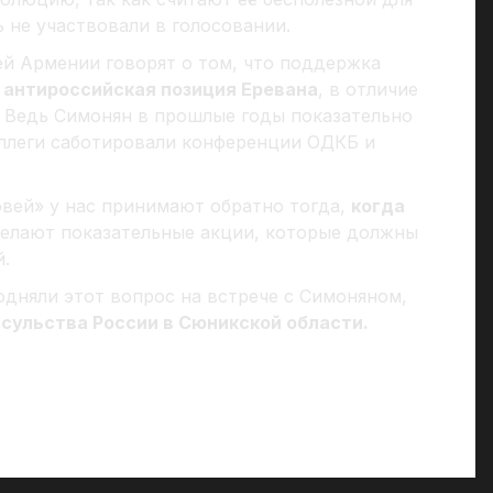
 не участвовали в голосовании.
ей Армении говорят о том, что поддержка
 антироссийская позиция Еревана
, в отличие
. Ведь Симонян в прошлые годы показательно
оллеги саботировали конференции ОДКБ и
овей» у нас принимают обратно тогда,
когда
делают показательные акции, которые должны
.
одняли этот вопрос на встрече с Симоняном,
сульства России в Сюникской области.