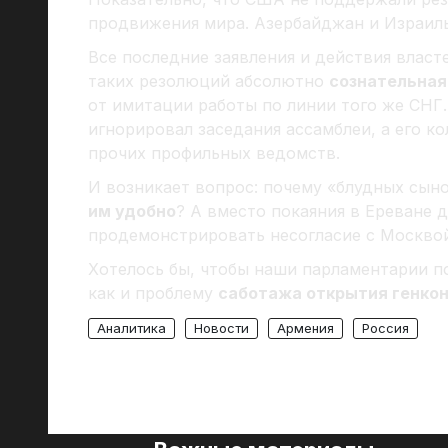
продвижения мира. Азербайджан и Израиль
Все последние заявления и действия власт
таких резолюций абсолютно
сознательная
от имитации работы по линии того же СНГ
игнорировал заседания ассамблеи, а его к
прочих профильных ведомств.
И возникает вопрос: почему «блудных сын
им удобно
? А вместо покаяния в Ереване 
продемонстрировать несогласие с Москвой
Хотелось бы, чтобы наши парламентарии п
как и проблему
саботажа открытия генкон
Аналитика
Новости
Армения
Россия