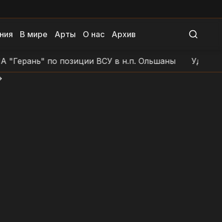
ния
В мире
Арты
О нас
Архив
рань" по позиции ВСУ в н.п. Ольшаны
Удар дроном 
>