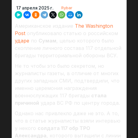
Rybar
17 апреля 2025 г.
Американское издание
The Washington
Post
опубликовало статью о российском
ударе
по
Сумам
, целью которого было
скопление личного состава 117 отдельной
бригады территориальной обороны ВСУ.
Не то чтобы это было секретом, но
журналисты газеты, в отличие от многих
других западных СМИ, подтвердили, что
именно церемония награждения
военнослужащих 117 бригады
стала
причиной
удара ВС РФ по центру города.
Однако нас привлекло даже не это. А то,
что в статье журналисты взяли интервью
у некого
солдата 117 обр ТРО
Александра
, которого вытащили с линии