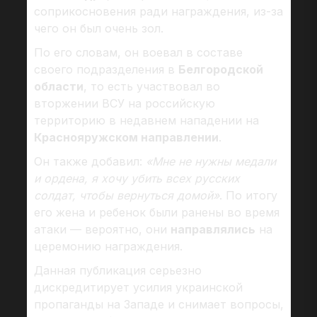
соприкосновения ради награждения, из-за
чего он был очень зол.
По его словам, он воевал в составе
своего подразделения в
Белгородской
области
, то есть участвовал во
вторжении ВСУ на российскую
территорию в недавнем нападении на
Краснояружском направлении
.
Он также добавил:
«Мне не нужны медали
и ордена, я хочу убить всех русских
солдат, чтобы вернуться домой»
. По итогу
его жена и ребенок были ранены во время
атаки — вероятно, они
направлялись
на
церемонию награждения.
Данная публикация серьезно
дискредитирует усилия украинской
пропаганды на Западе и снимает вопросы,