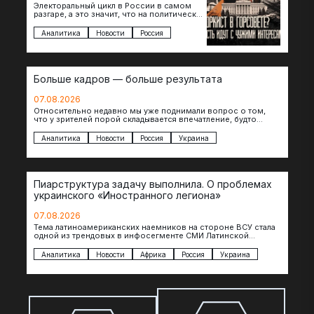
Электоральный цикл в России в самом
разгаре, а это значит, что на политическое
поле вновь выходят кандидаты с
сомнительной репутацией….
Аналитика
Новости
Россия
Больше кадров — больше результата
07.08.2026
Относительно недавно мы уже поднимали вопрос о том,
что у зрителей порой складывается впечатление, будто
российские операторы БЛА практически не…
Аналитика
Новости
Россия
Украина
Пиарструктура задачу выполнила. О проблемах
украинского «Иностранного легиона»
07.08.2026
Тема латиноамериканских наемников на стороне ВСУ стала
одной из трендовых в инфосегменте СМИ Латинской
Америки. И последние полгода оттуда идет…
Аналитика
Новости
Африка
Россия
Украина