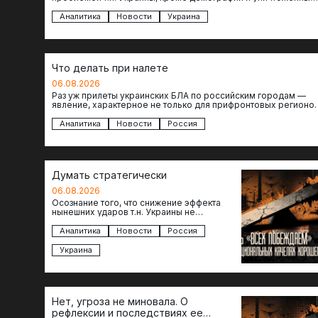
объектов инфраструктуры, восстановление которых будет…
Аналитика
Новости
Украина
Что делать при налете
06.08.2026
Раз уж прилеты украинских БЛА по российским городам —
явление, характерное не только для прифронтовых регионов
то становится логичным вопрос…
Аналитика
Новости
Россия
Думать стратегически
06.08.2026
Осознание того, что снижение эффекта
нынешних ударов т.н. Украины не
равноценно исчерпанию ее возможностей
— повод задаться вопросом: что делать…
Аналитика
Новости
Россия
Украина
Нет, угроза не миновала. О
рефлексии и последствиях ее