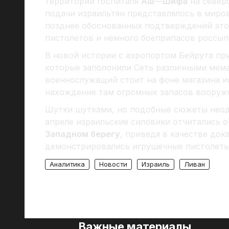
территории госпиталя
Аш
—
Шифа
на север
подачи израильтян представлялось в миро
позднее обоснованных подтверждений это
пистолетов и немного боеприпасов россып
В новой истории с аэропортом Бейрута пр
которые заполонили Сеть различными мема
военнослужащий стоит на фоне магазина и
нахождение там огромных запасов вооруж
Шутки шутками, но подобные сюжеты неод
апреле израильские силовики отчитались 
Западном берегу
, приведя в качестве док
демонстрировались игрушечные пистолеты
Аналитика
Новости
Израиль
Ливан
Важные материалы