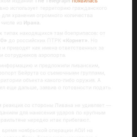
нском издании
The Telegraph
появилась
вно использует территорию гражданского
е
для хранения огромного количества
 числе из
Ирана
.
х типах находящихся там боеприпасов: от
10»
до российских ПТРК
«Корнет»
. Но
 и приводят как имена ответственных за
и сотрудников аэропорта.
информацию и предложили ливанским,
ропорт Бейрута со съемочными группами,
рритории объекта какого-либо оружия. А
л еще дальше, заявив о готовности подать
я реакция со стороны Ливана не удивляет —
вданием для нанесения ударов по крупным
зраильтяне нередко итак прибегают.
 время ноябрьской операции АОИ на