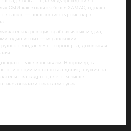
о-западе
Газы
. Тогда медучреждение с
вых СМИ как «главная база» ХАМАС, однако
 не нашло — лишь карикатурные пара
ью.
имечательна реакция арабоязычных медиа,
ми: один из них — израильский
грушек неподалеку от аэропорта, доказывая
ения.
нократно уже всплывали. Например, в
о конфискации множества единиц оружия на
азательства кадры, где в том числе
 с несколькими пакетами пулек.