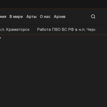
ния
В мире
Арты
О нас
Архив
Краматорск
Работа ПВО ВС РФ в н.п. Черноморское
>