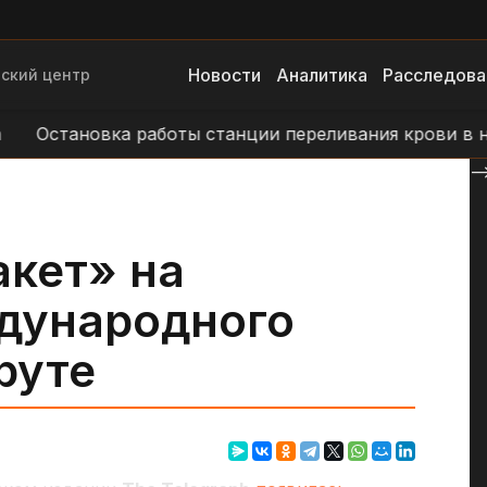
Новости
Аналитика
Расследова
ский центр
Остановка работы станции переливания крови в н.п. 
--
акет» на
дународного
руте