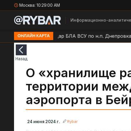
Москва:
10:29:01 AM
Информационно-аналитиче
н.п. Балаклея
Удар БЛА ВСУ по н.п. Днепровка
ОНЛАЙН КАРТА
Назад
О «хранилище р
территории меж
аэропорта в Бей
Rybar
24 июня 2024 г.