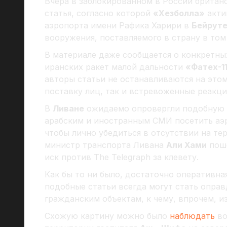
Вчера в заблокированном в России брита
статья, согласно которой
«Хезболла»
акти
аэропорта имени Рафика Харири в
Бейрут
вооружения, поставляемого в страну в том
В материале даже сообщается о конкретны
иранских ракет малой дальности
«Фатех-1
авторы статьи не останавливаются на этом
поставку лиц, так и встревоженные реакци
В
Ливане
ожидаемо опровергли подобную 
арабским и иностранным СМИ посетить аэ
чтобы лично убедиться в отсутствии на те
министр транспорта Ливана
Али Хами
поше
иск против The Telegraph за клевету.
Как бы то ни было, достаточно оперативна
подобные статьи всегда могут стать опра
гражданским объектам, к чему, впрочем, и
Схожую картину можно было
наблюдать
во