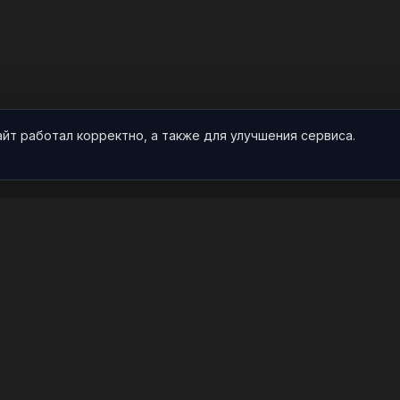
айт работал корректно, а также для улучшения сервиса.
О НАС
ПРОЕКТ
О проекте
Арты
Видео