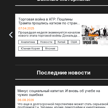
Торговая война в АТР: Пошлины
Трампа прошлись катком по странам
региона
07.04.2025
Прошедшая неделя знаменуется началом
нового этапа торговой войны Дональда
Трампа — пошлины введены в отношении
импорта из более 100 стран…
Аналитика
Новости
Китай
США
Южная Корея
Япония
Последние новости
Минус социальный капитал. И вновь об учебе на
чужих ошибках
06.08.2026
Что еще в долгосрочной перспективе может стать серьезно
проблемой т.н. Украины, кроме демографии и уничтоженных