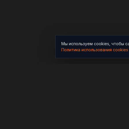
Мы используем cookies, чтобы с
Политика использования cookies
РАЗДЕЛЫ
Новости
Независимый информационно-
аналитический проект,
Аналитика
освещающий конфликты и
Расследования
геополитические события в
мире.
В мире